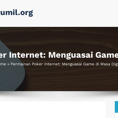
rumil.org
r Internet: Menguasai Game 
ome
»
Permainan Poker Internet: Menguasai Game di Masa Digi