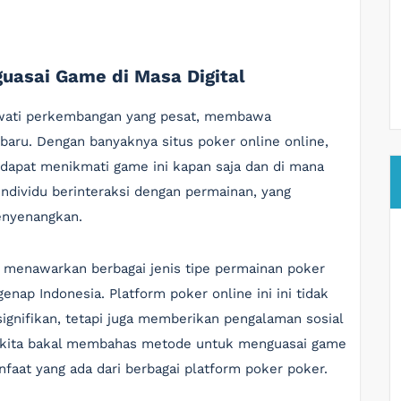
uasai Game di Masa Digital
ewati perkembangan yang pesat, membawa
baru. Dengan banyaknya situs poker online online,
dapat menikmati game ini kapan saja dan di mana
 individu berinteraksi dengan permainan, yang
enyenangkan.
g menawarkan berbagai jenis tipe permainan poker
nap Indonesia. Platform poker online ini ini tidak
gnifikan, tetapi juga memberikan pengalaman sosial
i, kita bakal membahas metode untuk menguasai game
nfaat yang ada dari berbagai platform poker poker.