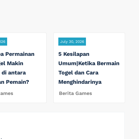
026
July 30, 2026
a Permainan
5 Kesilapan
gel Makin
Umum|Ketika Bermain
 di antara
Togel dan Cara
an Pemain?
Menghindarinya
Games
Berita Games