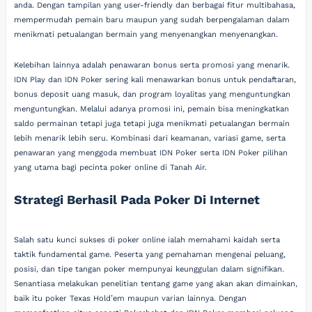
anda. Dengan tampilan yang user-friendly dan berbagai fitur multibahasa,
mempermudah pemain baru maupun yang sudah berpengalaman dalam
menikmati petualangan bermain yang menyenangkan menyenangkan.
Kelebihan lainnya adalah penawaran bonus serta promosi yang menarik.
IDN Play dan IDN Poker sering kali menawarkan bonus untuk pendaftaran,
bonus deposit uang masuk, dan program loyalitas yang menguntungkan
menguntungkan. Melalui adanya promosi ini, pemain bisa meningkatkan
saldo permainan tetapi juga tetapi juga menikmati petualangan bermain
lebih menarik lebih seru. Kombinasi dari keamanan, variasi game, serta
penawaran yang menggoda membuat IDN Poker serta IDN Poker pilihan
yang utama bagi pecinta poker online di Tanah Air.
Strategi Berhasil Pada Poker Di Internet
Salah satu kunci sukses di poker online ialah memahami kaidah serta
taktik fundamental game. Peserta yang pemahaman mengenai peluang,
posisi, dan tipe tangan poker mempunyai keunggulan dalam signifikan.
Senantiasa melakukan penelitian tentang game yang akan akan dimainkan,
baik itu poker Texas Hold’em maupun varian lainnya. Dengan