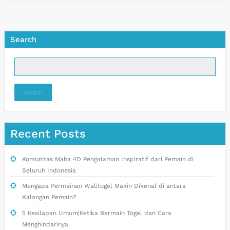
Search
Search
Recent Posts
Komunitas Maha 4D Pengalaman Inspiratif dari Pemain di
Seluruh Indonesia
Mengapa Permainan Walitogel Makin Dikenal di antara
Kalangan Pemain?
5 Kesilapan Umum|Ketika Bermain Togel dan Cara
Menghindarinya