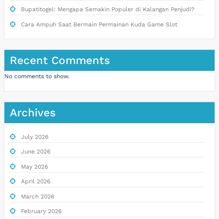
Bupatitogel: Mengapa Semakin Populer di Kalangan Penjudi?
Cara Ampuh Saat Bermain Permainan Kuda Game Slot
Recent Comments
No comments to show.
Archives
July 2026
June 2026
May 2026
April 2026
March 2026
February 2026