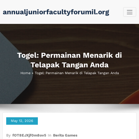
Skip
annualjuniorfacultyforumil.org
to
content
Togel: Permainan Menarik di
Telapak Tangan Anda
Home
»
Togel: Permainan Menarik di Telapak Tangan Anda
May 12, 2026
By
fOT8EJXjf0m8ov5
In
Berita Games