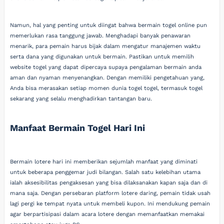
Namun, hal yang penting untuk diingat bahwa bermain togel online pun
memerlukan rasa tanggung jawab. Menghadapi banyak penawaran
menarik, para pemain harus bijak dalam mengatur manajemen waktu
serta dana yang digunakan untuk bermain. Pastikan untuk memilih
website togel yang dapat dipercaya supaya pengalaman bermain anda
aman dan nyaman menyenangkan. Dengan memiliki pengetahuan yang,
Anda bisa merasakan setiap momen dunia togel togel, termasuk togel
sekarang yang selalu menghadirkan tantangan baru.
Manfaat Bermain Togel Hari Ini
Bermain lotere hari ini memberikan sejumlah manfaat yang diminati
untuk beberapa penggemar judi bilangan. Salah satu kelebihan utama
ialah aksesibilitas pengaksesan yang bisa dilaksanakan kapan saja dan di
mana saja. Dengan persebaran platform lotere daring, pemain tidak usah
lagi pergi ke tempat nyata untuk membeli kupon. Ini mendukung pemain
agar berpartisipasi dalam acara lotere dengan memanfaatkan memakai