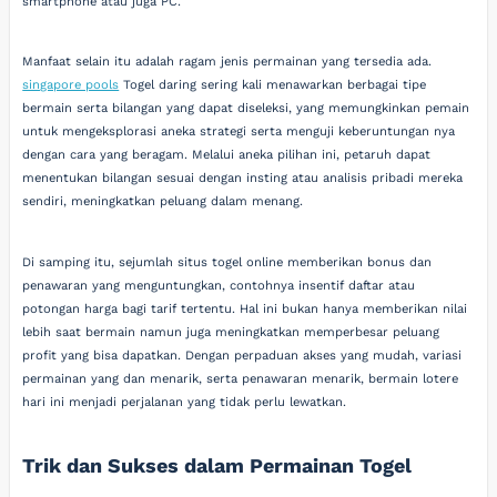
smartphone atau juga PC.
Manfaat selain itu adalah ragam jenis permainan yang tersedia ada.
singapore pools
Togel daring sering kali menawarkan berbagai tipe
bermain serta bilangan yang dapat diseleksi, yang memungkinkan pemain
untuk mengeksplorasi aneka strategi serta menguji keberuntungan nya
dengan cara yang beragam. Melalui aneka pilihan ini, petaruh dapat
menentukan bilangan sesuai dengan insting atau analisis pribadi mereka
sendiri, meningkatkan peluang dalam menang.
Di samping itu, sejumlah situs togel online memberikan bonus dan
penawaran yang menguntungkan, contohnya insentif daftar atau
potongan harga bagi tarif tertentu. Hal ini bukan hanya memberikan nilai
lebih saat bermain namun juga meningkatkan memperbesar peluang
profit yang bisa dapatkan. Dengan perpaduan akses yang mudah, variasi
permainan yang dan menarik, serta penawaran menarik, bermain lotere
hari ini menjadi perjalanan yang tidak perlu lewatkan.
Trik dan Sukses dalam Permainan Togel