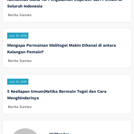
Seluruh Indonesia
Berita Games
July 30, 2026
Mengapa Permainan Walitogel Makin Dikenal di antara
Kalangan Pemain?
Berita Games
July 30, 2026
5 Kesilapan Umum|Ketika Bermain Togel dan Cara
Menghindarinya
Berita Games
Written by: