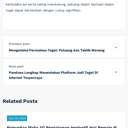
berkolaborasi serta saling mendukung, peluang dalam berhasil dalam
togel dapat bertambah dengan cukup signifikan.
Previous post
Mengetahui Permainan Togel: Peluang dan Taktik Menang
Next post
Panduan Lengkap Menentukan Platform Judi Togel Di
Internet Terpercaya
Related Posts
July 30, 2026
Komunitas Maha 4D Pengalaman Inspiratif dari Pemain di