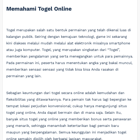
Memahami Togel Online
Togel merupakan salah satu bentuk permainan yang telah dikenal luas di
kalangan publik. Seiring dengan kemajuan teknologi, game ini sekarang
kini diakses melalui mudah melalui alat elektronik misalnya smartphone
atau juga komputer. Togel, yang merupakan singkatan dari “Togel”,
memberikan pengalaman yang serta menegangkan untuk para pemainnya.
Pada permainan ini, peserta harus menentukan angka yang bakal muncul,
memberikan sensasi sensasi yang tidak bisa bisa Anda rasakan di
permainan yang lain.
Sebagian keuntungan dari togel secara online adalah kemudahan dan
fleksibilitas yang ditawarkannya. Para pemain tak harus lagi bepergian ke
tempat lokasi perjudian konvensional; cukup hanya mengunjungi situs
togel yang online, Anda dapat bermain dan di mana saja. Selain itu,
banyak situs togel yang online yang memberikan bonus serta penawaran
yang menarik, sehingga menambah ketertarikan bagi pemain baru
maupun yang berpengalaman. Semua keunggulan ini menjadikan togel
online semakin dipilih oleh berbagai lapisan masyarakat.