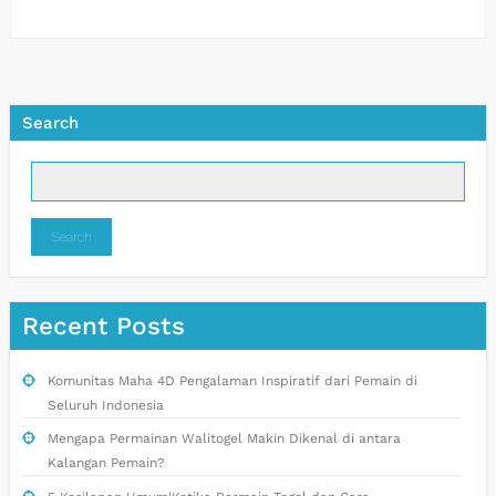
Search
Search
Recent Posts
Komunitas Maha 4D Pengalaman Inspiratif dari Pemain di
Seluruh Indonesia
Mengapa Permainan Walitogel Makin Dikenal di antara
Kalangan Pemain?