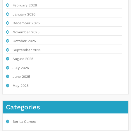
February 2026
January 2026
December 2025
November 2025
October 2025
September 2025
August 2025
July 2025
June 2025
May 2025
Categories
Berita Games