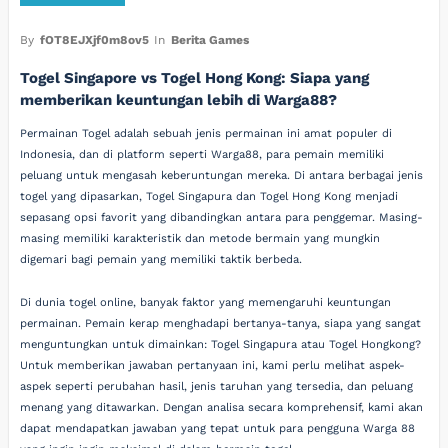
By
fOT8EJXjf0m8ov5
In
Berita Games
Togel Singapore vs Togel Hong Kong: Siapa yang
memberikan keuntungan lebih di Warga88?
Permainan Togel adalah sebuah jenis permainan ini amat populer di
Indonesia, dan di platform seperti Warga88, para pemain memiliki
peluang untuk mengasah keberuntungan mereka. Di antara berbagai jenis
togel yang dipasarkan, Togel Singapura dan Togel Hong Kong menjadi
sepasang opsi favorit yang dibandingkan antara para penggemar. Masing-
masing memiliki karakteristik dan metode bermain yang mungkin
digemari bagi pemain yang memiliki taktik berbeda.
Di dunia togel online, banyak faktor yang memengaruhi keuntungan
permainan. Pemain kerap menghadapi bertanya-tanya, siapa yang sangat
menguntungkan untuk dimainkan: Togel Singapura atau Togel Hongkong?
Untuk memberikan jawaban pertanyaan ini, kami perlu melihat aspek-
aspek seperti perubahan hasil, jenis taruhan yang tersedia, dan peluang
menang yang ditawarkan. Dengan analisa secara komprehensif, kami akan
dapat mendapatkan jawaban yang tepat untuk para pengguna Warga 88