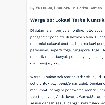
By
fOT8EJXjf0m8ov5
In
Berita Games
Warga 88: Lokasi Terbaik untuk
Di dalam alam perjudian online, lotto sudah
penggemar pencinta di kawasan Asia. Di ant
menonjol sebagai destinasi utama bagi pe
permainan, seperti togel Singapore, togel 
menarik minat banyak pemain yang sedang
dan mengasyikkan.
Warga88 bukan sekadar sekadar situs judi, 
solid untuk bagi penggemar togel. Dengan d
menikmati beragam penawaran menarik sert
tipe togel yang Anda favorit, Warga88 si
sesuai dengan sesuai dengan kebutuhan set