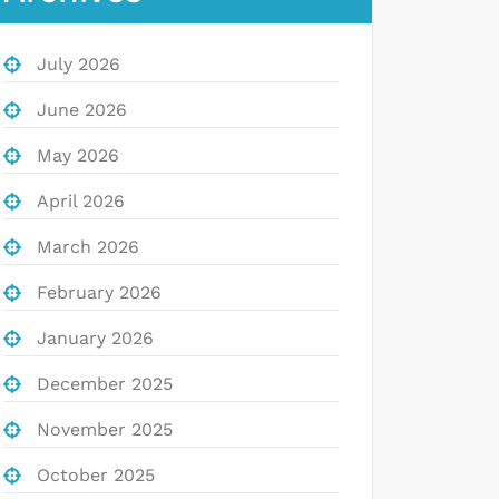
July 2026
June 2026
May 2026
April 2026
March 2026
February 2026
January 2026
December 2025
November 2025
October 2025