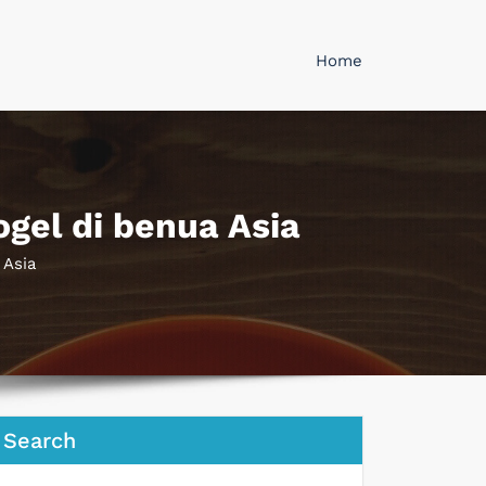
Home
gel di benua Asia
 Asia
Search