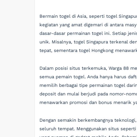
Bermain togel di Asia, seperti togel Singapu
kegiatan yang amat digemari di antara mas
dasar-dasar permainan togel ini. Setiap je
unik. Misalnya, togel Singapura terkenal d
tepat, sementara togel Hongkong menawarka
Dalam posisi situs terkemuka, Warga 88 m
semua pemain togel. Anda hanya harus daft
memilih berbagai tipe permainan togel dari
deposit dan mulai berjudi pada nomor-nomor
menawarkan promosi dan bonus menarik ya
Dengan semakin berkembangnya teknologi, s
seluruh tempat. Menggunakan situs sepert