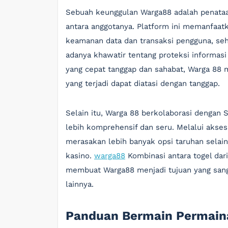
Sebuah keunggulan Warga88 adalah penataa
antara anggotanya. Platform ini memanfaat
keamanan data dan transaksi pengguna, se
adanya khawatir tentang proteksi informasi
yang cepat tanggap dan sahabat, Warga 8
yang terjadi dapat diatasi dengan tanggap.
Selain itu, Warga 88 berkolaborasi denga
lebih komprehensif dan seru. Melalui akses
merasakan lebih banyak opsi taruhan selain
kasino.
warga88
Kombinasi antara togel da
membuat Warga88 menjadi tujuan yang sang
lainnya.
Panduan Bermain Permaina