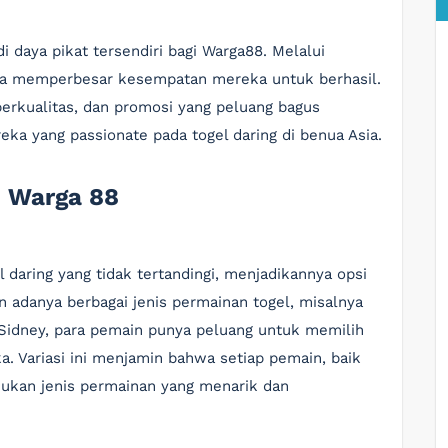
aya pikat tersendiri bagi Warga88. Melalui
isa memperbesar kesempatan mereka untuk berhasil.
berkualitas, dan promosi yang peluang bagus
ka yang passionate pada togel daring di benua Asia.
i Warga 88
daring yang tidak tertandingi, menjadikannya opsi
n adanya berbagai jenis permainan togel, misalnya
 Sidney, para pemain punya peluang untuk memilih
a. Variasi ini menjamin bahwa setiap pemain, baik
kan jenis permainan yang menarik dan