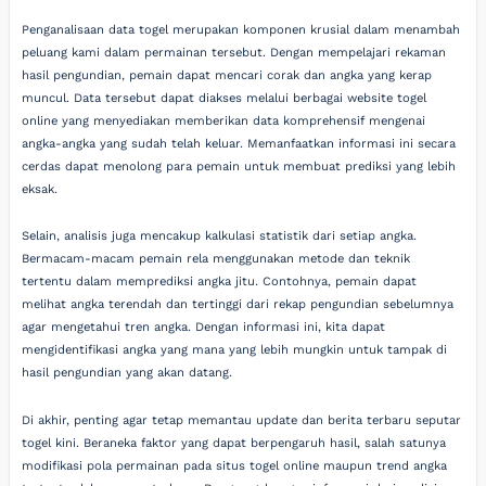
Penganalisaan data togel merupakan komponen krusial dalam menambah
peluang kami dalam permainan tersebut. Dengan mempelajari rekaman
hasil pengundian, pemain dapat mencari corak dan angka yang kerap
muncul. Data tersebut dapat diakses melalui berbagai website togel
online yang menyediakan memberikan data komprehensif mengenai
angka-angka yang sudah telah keluar. Memanfaatkan informasi ini secara
cerdas dapat menolong para pemain untuk membuat prediksi yang lebih
eksak.
Selain, analisis juga mencakup kalkulasi statistik dari setiap angka.
Bermacam-macam pemain rela menggunakan metode dan teknik
tertentu dalam memprediksi angka jitu. Contohnya, pemain dapat
melihat angka terendah dan tertinggi dari rekap pengundian sebelumnya
agar mengetahui tren angka. Dengan informasi ini, kita dapat
mengidentifikasi angka yang mana yang lebih mungkin untuk tampak di
hasil pengundian yang akan datang.
Di akhir, penting agar tetap memantau update dan berita terbaru seputar
togel kini. Beraneka faktor yang dapat berpengaruh hasil, salah satunya
modifikasi pola permainan pada situs togel online maupun trend angka