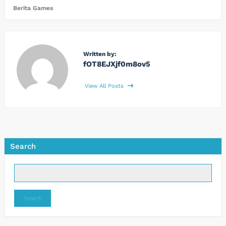
Berita Games
Written by:
fOT8EJXjf0m8ov5
View All Posts
Search
Search