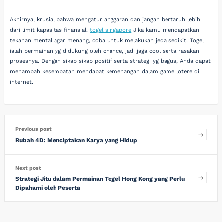
Akhirnya, krusial bahwa mengatur anggaran dan jangan bertaruh lebih
dari limit kapasitas finansial.
togel singapore
Jika kamu mendapatkan
tekanan mental agar menang, coba untuk melakukan jeda sedikit. Togel
ialah permainan yg didukung oleh chance, jadi jaga cool serta rasakan
prosesnya. Dengan sikap sikap positif serta strategi yg bagus, Anda dapat
menambah kesempatan mendapat kemenangan dalam game lotere di
internet.
Previous post
Rubah 4D: Menciptakan Karya yang Hidup
Next post
Strategi Jitu dalam Permainan Togel Hong Kong yang Perlu
Dipahami oleh Peserta