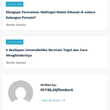
July 30, 2026
Mengapa Permainan Walitogel Makin Dikenal di antara
Kalangan Pemain?
Berita Games
July 30, 2026
5 Kesilapan Umum|Ketika Bermain Togel dan Cara
Menghindarinya
Berita Games
Written by:
fOT8EJXjf0m8ov5
View All Posts