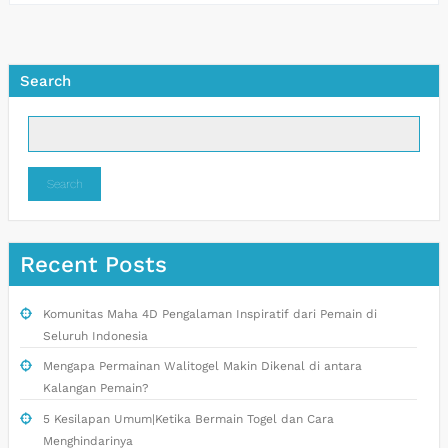
Search
Search
Recent Posts
Komunitas Maha 4D Pengalaman Inspiratif dari Pemain di
Seluruh Indonesia
Mengapa Permainan Walitogel Makin Dikenal di antara
Kalangan Pemain?
5 Kesilapan Umum|Ketika Bermain Togel dan Cara
Menghindarinya