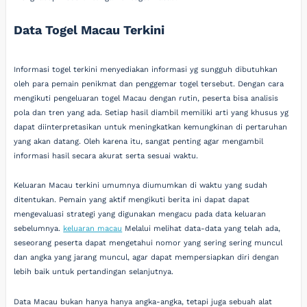
Data Togel Macau Terkini
Informasi togel terkini menyediakan informasi yg sungguh dibutuhkan
oleh para pemain penikmat dan penggemar togel tersebut. Dengan cara
mengikuti pengeluaran togel Macau dengan rutin, peserta bisa analisis
pola dan tren yang ada. Setiap hasil diambil memiliki arti yang khusus yg
dapat diinterpretasikan untuk meningkatkan kemungkinan di pertaruhan
yang akan datang. Oleh karena itu, sangat penting agar mengambil
informasi hasil secara akurat serta sesuai waktu.
Keluaran Macau terkini umumnya diumumkan di waktu yang sudah
ditentukan. Pemain yang aktif mengikuti berita ini dapat dapat
mengevaluasi strategi yang digunakan mengacu pada data keluaran
sebelumnya.
keluaran macau
Melalui melihat data-data yang telah ada,
seseorang peserta dapat mengetahui nomor yang sering sering muncul
dan angka yang jarang muncul, agar dapat mempersiapkan diri dengan
lebih baik untuk pertandingan selanjutnya.
Data Macau bukan hanya hanya angka-angka, tetapi juga sebuah alat