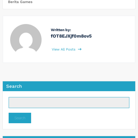
Berita Games
Written by:
fOT8EJXjf0m8ov5
View All Posts
Search
Search