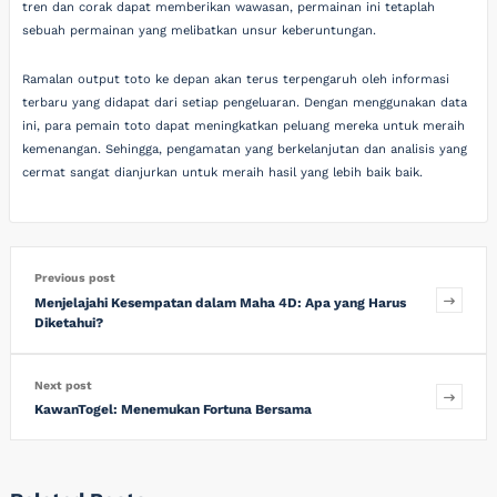
tren dan corak dapat memberikan wawasan, permainan ini tetaplah
sebuah permainan yang melibatkan unsur keberuntungan.
Ramalan output toto ke depan akan terus terpengaruh oleh informasi
terbaru yang didapat dari setiap pengeluaran. Dengan menggunakan data
ini, para pemain toto dapat meningkatkan peluang mereka untuk meraih
kemenangan. Sehingga, pengamatan yang berkelanjutan dan analisis yang
cermat sangat dianjurkan untuk meraih hasil yang lebih baik baik.
Previous post
Menjelajahi Kesempatan dalam Maha 4D: Apa yang Harus
Diketahui?
Next post
KawanTogel: Menemukan Fortuna Bersama