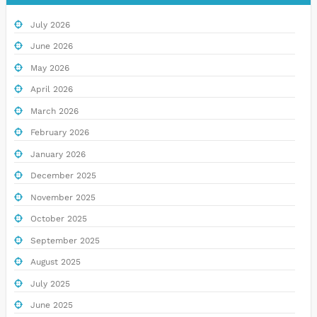
July 2026
June 2026
May 2026
April 2026
March 2026
February 2026
January 2026
December 2025
November 2025
October 2025
September 2025
August 2025
July 2025
June 2025