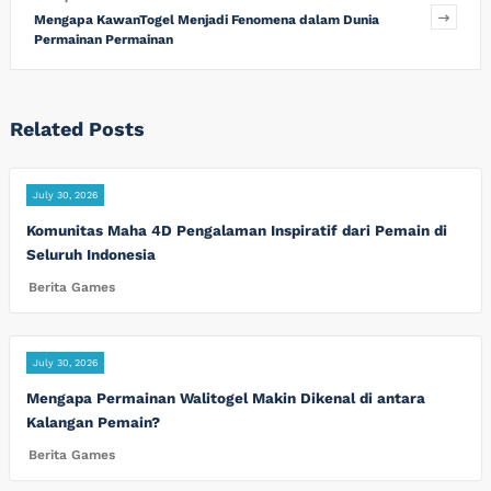
Mengapa KawanTogel Menjadi Fenomena dalam Dunia
Permainan Permainan
Related Posts
July 30, 2026
Komunitas Maha 4D Pengalaman Inspiratif dari Pemain di
Seluruh Indonesia
Berita Games
July 30, 2026
Mengapa Permainan Walitogel Makin Dikenal di antara
Kalangan Pemain?
Berita Games