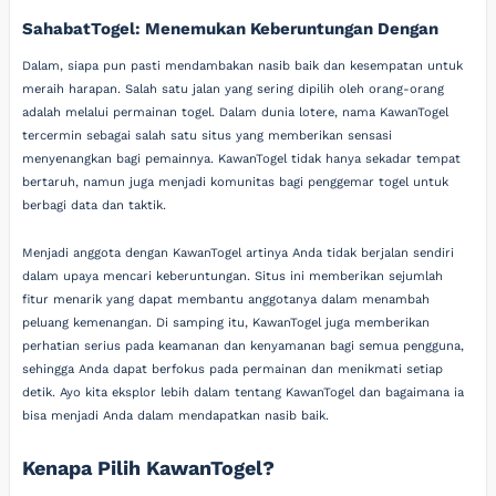
SahabatTogel: Menemukan Keberuntungan Dengan
Dalam, siapa pun pasti mendambakan nasib baik dan kesempatan untuk
meraih harapan. Salah satu jalan yang sering dipilih oleh orang-orang
adalah melalui permainan togel. Dalam dunia lotere, nama KawanTogel
tercermin sebagai salah satu situs yang memberikan sensasi
menyenangkan bagi pemainnya. KawanTogel tidak hanya sekadar tempat
bertaruh, namun juga menjadi komunitas bagi penggemar togel untuk
berbagi data dan taktik.
Menjadi anggota dengan KawanTogel artinya Anda tidak berjalan sendiri
dalam upaya mencari keberuntungan. Situs ini memberikan sejumlah
fitur menarik yang dapat membantu anggotanya dalam menambah
peluang kemenangan. Di samping itu, KawanTogel juga memberikan
perhatian serius pada keamanan dan kenyamanan bagi semua pengguna,
sehingga Anda dapat berfokus pada permainan dan menikmati setiap
detik. Ayo kita eksplor lebih dalam tentang KawanTogel dan bagaimana ia
bisa menjadi Anda dalam mendapatkan nasib baik.
Kenapa Pilih KawanTogel?