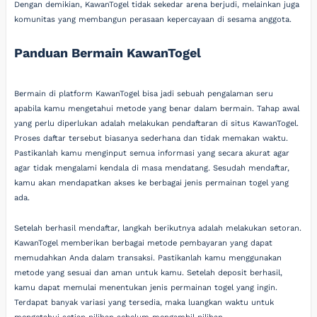
Dengan demikian, KawanTogel tidak sekedar arena berjudi, melainkan juga
komunitas yang membangun perasaan kepercayaan di sesama anggota.
Panduan Bermain KawanTogel
Bermain di platform KawanTogel bisa jadi sebuah pengalaman seru
apabila kamu mengetahui metode yang benar dalam bermain. Tahap awal
yang perlu diperlukan adalah melakukan pendaftaran di situs KawanTogel.
Proses daftar tersebut biasanya sederhana dan tidak memakan waktu.
Pastikanlah kamu menginput semua informasi yang secara akurat agar
agar tidak mengalami kendala di masa mendatang. Sesudah mendaftar,
kamu akan mendapatkan akses ke berbagai jenis permainan togel yang
ada.
Setelah berhasil mendaftar, langkah berikutnya adalah melakukan setoran.
KawanTogel memberikan berbagai metode pembayaran yang dapat
memudahkan Anda dalam transaksi. Pastikanlah kamu menggunakan
metode yang sesuai dan aman untuk kamu. Setelah deposit berhasil,
kamu dapat memulai menentukan jenis permainan togel yang ingin.
Terdapat banyak variasi yang tersedia, maka luangkan waktu untuk