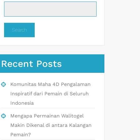
Search
Recent Posts
Komunitas Maha 4D Pengalaman
Inspiratif dari Pemain di Seluruh
Indonesia
Mengapa Permainan Walitogel
Makin Dikenal di antara Kalangan
Pemain?