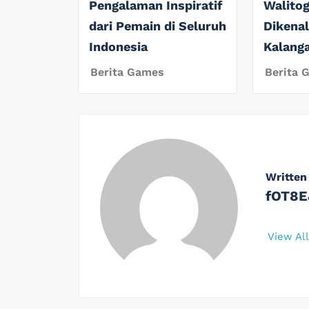
Pengalaman Inspiratif
Walito
dari Pemain di Seluruh
Dikenal
Indonesia
Kalang
Berita Games
Berita 
Written
fOT8E
View Al