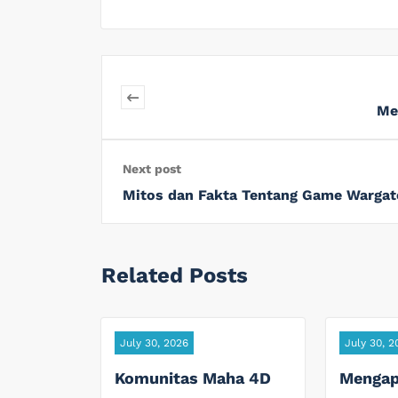
Me
Next post
Mitos dan Fakta Tentang Game Wargato
Related Posts
July 30, 2026
July 30, 2
Komunitas Maha 4D
Mengap