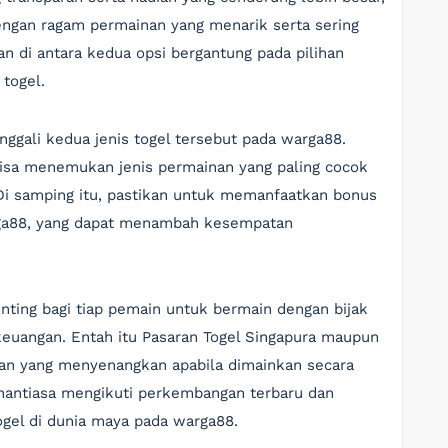
engan ragam permainan yang menarik serta sering
an di antara kedua opsi bergantung pada pilihan
togel.
gali kedua jenis togel tersebut pada warga88.
isa menemukan jenis permainan yang paling cocok
Di samping itu, pastikan untuk memanfaatkan bonus
rga88, yang dapat menambah kesempatan
enting bagi tiap pemain untuk bermain dengan bijak
uangan. Entah itu Pasaran Togel Singapura maupun
ran yang menyenangkan apabila dimainkan secara
enantiasa mengikuti perkembangan terbaru dan
ogel di dunia maya pada warga88.