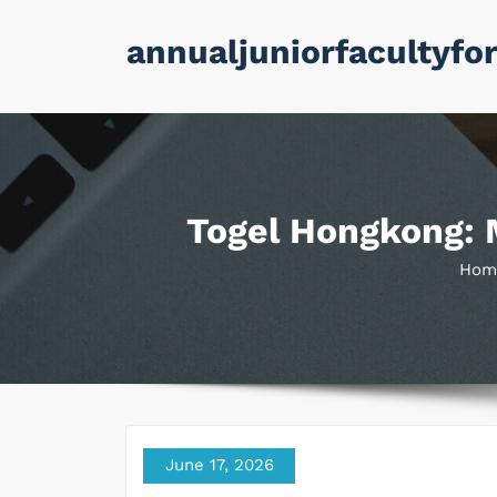
Skip
annualjuniorfacultyfo
to
content
Togel Hongkong:
Hom
June 17, 2026