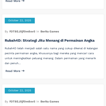
Read More
October 22, 2025
By
fOT8EJXjf0m8ov5
In
Berita Games
Rubah4D: Strategi Jitu Menang di Permainan Angka
Rubah4D telah menjadi salah satu nama yang cukup dikenal di kalangan
pecinta permainan angka, khususnya bagi mereka yang mencari cara
untuk meningkatkan peluang menang. Dalam permainan yang menarik
dan penuh…
Read More
October 22, 2025
By
fOT8EJXjf0m8ov5
In
Berita Games