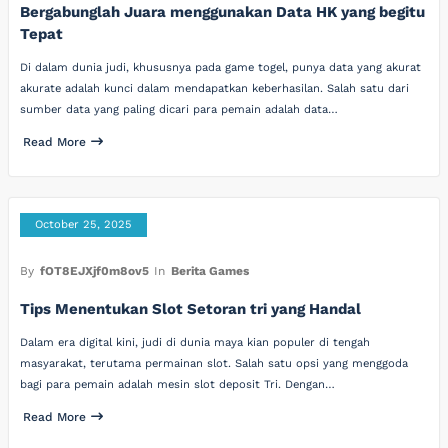
Bergabunglah Juara menggunakan Data HK yang begitu
Tepat
Di dalam dunia judi, khususnya pada game togel, punya data yang akurat
akurate adalah kunci dalam mendapatkan keberhasilan. Salah satu dari
sumber data yang paling dicari para pemain adalah data…
Read More
October 25, 2025
By
fOT8EJXjf0m8ov5
In
Berita Games
Tips Menentukan Slot Setoran tri yang Handal
Dalam era digital kini, judi di dunia maya kian populer di tengah
masyarakat, terutama permainan slot. Salah satu opsi yang menggoda
bagi para pemain adalah mesin slot deposit Tri. Dengan…
Read More