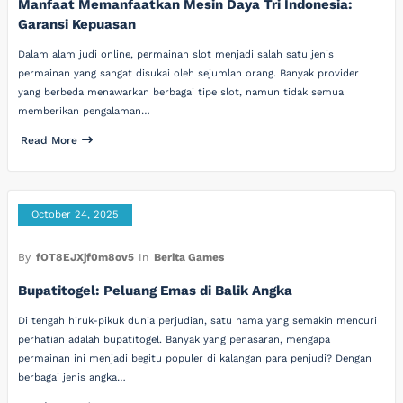
Manfaat Memanfaatkan Mesin Daya Tri Indonesia:
Garansi Kepuasan
Dalam alam judi online, permainan slot menjadi salah satu jenis
permainan yang sangat disukai oleh sejumlah orang. Banyak provider
yang berbeda menawarkan berbagai tipe slot, namun tidak semua
memberikan pengalaman…
Read More
October 24, 2025
By
fOT8EJXjf0m8ov5
In
Berita Games
Bupatitogel: Peluang Emas di Balik Angka
Di tengah hiruk-pikuk dunia perjudian, satu nama yang semakin mencuri
perhatian adalah bupatitogel. Banyak yang penasaran, mengapa
permainan ini menjadi begitu populer di kalangan para penjudi? Dengan
berbagai jenis angka…