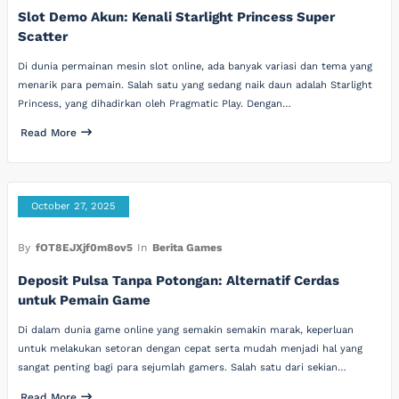
Slot Demo Akun: Kenali Starlight Princess Super
Scatter
Di dunia permainan mesin slot online, ada banyak variasi dan tema yang
menarik para pemain. Salah satu yang sedang naik daun adalah Starlight
Princess, yang dihadirkan oleh Pragmatic Play. Dengan…
Read More
October 27, 2025
By
fOT8EJXjf0m8ov5
In
Berita Games
Deposit Pulsa Tanpa Potongan: Alternatif Cerdas
untuk Pemain Game
Di dalam dunia game online yang semakin semakin marak, keperluan
untuk melakukan setoran dengan cepat serta mudah menjadi hal yang
sangat penting bagi para sejumlah gamers. Salah satu dari sekian…
Read More