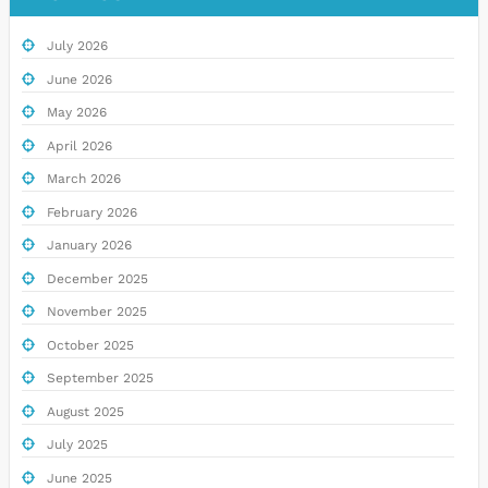
July 2026
June 2026
May 2026
April 2026
March 2026
February 2026
January 2026
December 2025
November 2025
October 2025
September 2025
August 2025
July 2025
June 2025