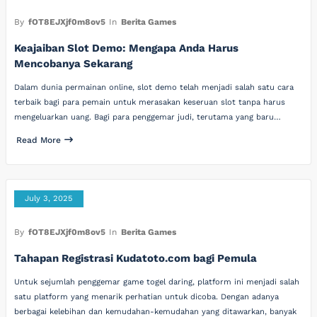
By
fOT8EJXjf0m8ov5
In
Berita Games
Keajaiban Slot Demo: Mengapa Anda Harus
Mencobanya Sekarang
Dalam dunia permainan online, slot demo telah menjadi salah satu cara
terbaik bagi para pemain untuk merasakan keseruan slot tanpa harus
mengeluarkan uang. Bagi para penggemar judi, terutama yang baru…
Read More
July 3, 2025
By
fOT8EJXjf0m8ov5
In
Berita Games
Tahapan Registrasi Kudatoto.com bagi Pemula
Untuk sejumlah penggemar game togel daring, platform ini menjadi salah
satu platform yang menarik perhatian untuk dicoba. Dengan adanya
berbagai kelebihan dan kemudahan-kemudahan yang ditawarkan, banyak