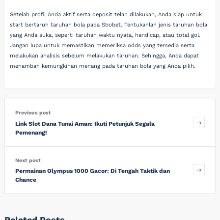
Setelah profil Anda aktif serta deposit telah dilakukan, Anda siap untuk
start bertaruh taruhan bola pada Sbobet. Tentukanlah jenis taruhan bola
yang Anda suka, seperti taruhan waktu nyata, handicap, atau total gol.
Jangan lupa untuk memastikan memeriksa odds yang tersedia serta
melakukan analisis sebelum melakukan taruhan. Sehingga, Anda dapat
menambah kemungkinan menang pada taruhan bola yang Anda pilih.
Previous post
Link Slot Dana Tunai Aman: Ikuti Petunjuk Segala
Pemenang!
Next post
Permainan Olympus 1000 Gacor: Di Tengah Taktik dan
Chance
Related Posts