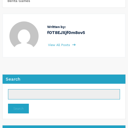
Berita Games
Written by:
fOT8EJXjf0m8ov5
View All Posts
Search
Search