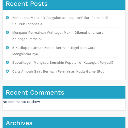
Recent Posts
Komunitas Maha 4D Pengalaman Inspiratif dari Pemain di
Seluruh Indonesia
Mengapa Permainan Walitogel Makin Dikenal di antara
Kalangan Pemain?
5 Kesilapan Umum|Ketika Bermain Togel dan Cara
Menghindarinya
Bupatitogel: Mengapa Semakin Populer di Kalangan Penjudi?
Cara Ampuh Saat Bermain Permainan Kuda Game Slot
Recent Comments
No comments to show.
Archives