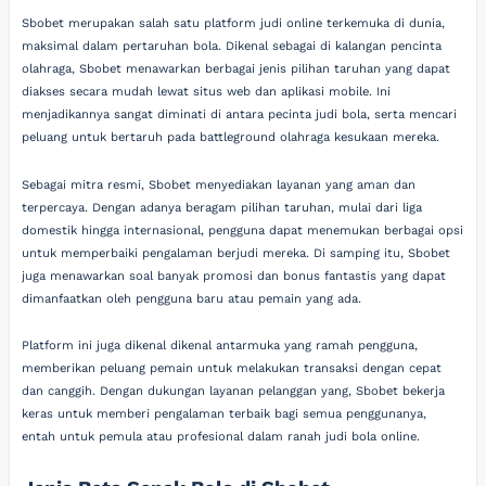
Sbobet merupakan salah satu platform judi online terkemuka di dunia,
maksimal dalam pertaruhan bola. Dikenal sebagai di kalangan pencinta
olahraga, Sbobet menawarkan berbagai jenis pilihan taruhan yang dapat
diakses secara mudah lewat situs web dan aplikasi mobile. Ini
menjadikannya sangat diminati di antara pecinta judi bola, serta mencari
peluang untuk bertaruh pada battleground olahraga kesukaan mereka.
Sebagai mitra resmi, Sbobet menyediakan layanan yang aman dan
terpercaya. Dengan adanya beragam pilihan taruhan, mulai dari liga
domestik hingga internasional, pengguna dapat menemukan berbagai opsi
untuk memperbaiki pengalaman berjudi mereka. Di samping itu, Sbobet
juga menawarkan soal banyak promosi dan bonus fantastis yang dapat
dimanfaatkan oleh pengguna baru atau pemain yang ada.
Platform ini juga dikenal dikenal antarmuka yang ramah pengguna,
memberikan peluang pemain untuk melakukan transaksi dengan cepat
dan canggih. Dengan dukungan layanan pelanggan yang, Sbobet bekerja
keras untuk memberi pengalaman terbaik bagi semua penggunanya,
entah untuk pemula atau profesional dalam ranah judi bola online.