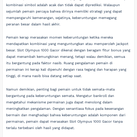
kombinasi simbol adalah acak dan tidak dapat diprediksi. Walaupun
sejumlah pemain percaya bahwa dirinya memiliki strategi yang dapat
mempengaruhi kemenangan, sejatinya, keberuntungan memegang
peranan besar dalam hasil akhir.
Pemain kerap merasakan momen keberuntungan ketika mereka
mendapatkan kombinasi yang menguntungkan atau memperoleh jackpot
besar. Slot Olympus 1000 Gacor dikenal dengan beragam fitur bonus yang
dapat menambah kemungkinan menang, tetapi walau demikian, semua
itu bergantung pada faktor nasib. Ruang pengalaman pemain di
permainan ini kerap kali dipenuhi dengan rasa tegang dan harapan yang
tinggi, di mana nasib bisa datang setiap saat.
Namun demikian, penting bagi pemain untuk tidak semata-mata
bergantung pada keberuntungan semata. Mengatur bankroll dan
mengetahui mekanisme permainan juga dapat menolong dalam
meningkatkan pengalaman. Dengan senantiasa fokus pada kesenangan
bermain dan menghadapi bahwa keberuntungan adalah komponen dari
permainan, pemain dapat merasakan Slot Olympus 1000 Gacor tanpa
terlalu terbebani oleh hasil yang didapat.