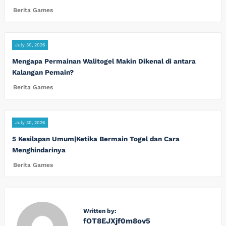
Berita Games
July 30, 2026
Mengapa Permainan Walitogel Makin Dikenal di antara
Kalangan Pemain?
Berita Games
July 30, 2026
5 Kesilapan Umum|Ketika Bermain Togel dan Cara
Menghindarinya
Berita Games
Written by:
fOT8EJXjf0m8ov5