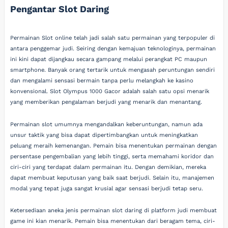
Pengantar Slot Daring
Permainan Slot online telah jadi salah satu permainan yang terpopuler di
antara penggemar judi. Seiring dengan kemajuan teknologinya, permainan
ini kini dapat dijangkau secara gampang melalui perangkat PC maupun
smartphone. Banyak orang tertarik untuk mengasah peruntungan sendiri
dan mengalami sensasi bermain tanpa perlu melangkah ke kasino
konvensional. Slot Olympus 1000 Gacor adalah salah satu opsi menarik
yang memberikan pengalaman berjudi yang menarik dan menantang.
Permainan slot umumnya mengandalkan keberuntungan, namun ada
unsur taktik yang bisa dapat dipertimbangkan untuk meningkatkan
peluang meraih kemenangan. Pemain bisa menentukan permainan dengan
persentase pengembalian yang lebih tinggi, serta memahami koridor dan
ciri-ciri yang terdapat dalam permainan itu. Dengan demikian, mereka
dapat membuat keputusan yang baik saat berjudi. Selain itu, manajemen
modal yang tepat juga sangat krusial agar sensasi berjudi tetap seru.
Ketersediaan aneka jenis permainan slot daring di platform judi membuat
game ini kian menarik. Pemain bisa menentukan dari beragam tema, ciri-