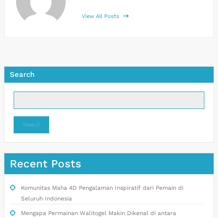
View All Posts
Search
Search
Recent Posts
Komunitas Maha 4D Pengalaman Inspiratif dari Pemain di
Seluruh Indonesia
Mengapa Permainan Walitogel Makin Dikenal di antara