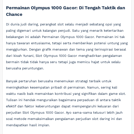
Permainan Olympus 1000 Gacor: Di Tengah Taktik dan
Chance
Di dunia judi daring, perangkat slot selalu menjadi sebatang opsi yang
paling digemari untuk kalangan penjudi. Satu yang menarik ketertarikan
belakangan ini adalah Permainan Olympus 1000 Gacor. Permainan ini tak
hanya tawaran entusiasme, tetapi serta memberikan potensi untung yang
menggiurkan. Dengan grafik menawan dan tema yang terinspirasi berasal
dari kisah Yunani, Slot Olympus 1000 Gacor menghadirkan pengalaman
bermain tidak tidak hanya seru tetapi juga memicu hajat untuk selalu
berusaha peruntungan.
Banyak pertaruhan berusaha menemukan strategi terbaik untuk
meningkatkan kesempatan pribadi di permainan. Namun, sering kali
waktu nasib baik memainkan kontribusi yang signifikan dalam game slot.
Tulisan ini hendak menguraikan bagaimana perpaduan di antara taktik
efektif dan faktor keberuntungan dapat mempengaruhi keluaran dari
perjudian Slot Olympus 1000 Gacor. Ayo sama-sama telusuri lebih jauh
soal metode memaksimalkan pengalaman perjudian slot daring ini dan
mendapatkan hasil impian.