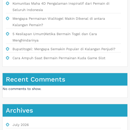
Komunitas Maha 4D Pengalaman Inspiratif dari Pemain di
Seluruh Indonesia
Mengapa Permainan Walitogel Makin Dikenal di antara
Kalangan Pemain?
5 Kesilapan Umum|Ketika Bermain Togel dan Cara
Menghindarinya
Bupatitogel: Mengapa Semakin Populer di Kalangan Penjudi?
Cara Ampuh Saat Bermain Permainan Kuda Game Slot
Recent Comments
No comments to show.
Archives
July 2026