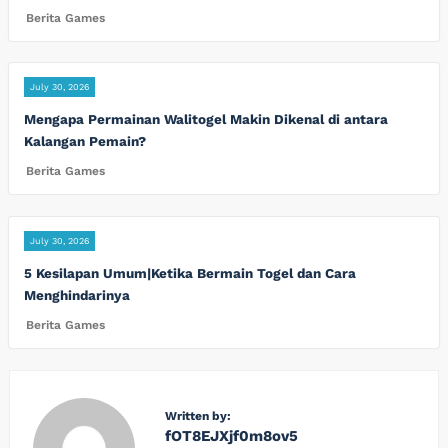
Berita Games
July 30, 2026
Mengapa Permainan Walitogel Makin Dikenal di antara
Kalangan Pemain?
Berita Games
July 30, 2026
5 Kesilapan Umum|Ketika Bermain Togel dan Cara
Menghindarinya
Berita Games
Written by:
fOT8EJXjf0m8ov5