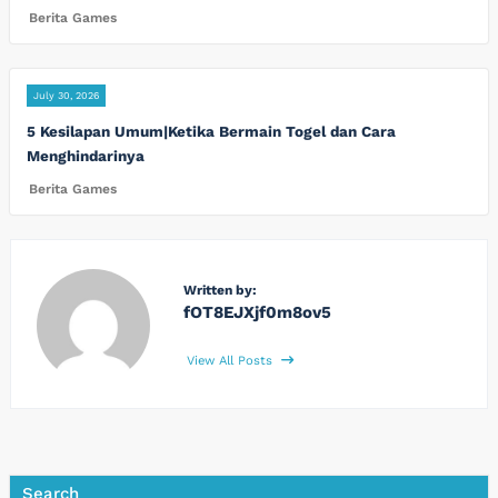
Berita Games
July 30, 2026
5 Kesilapan Umum|Ketika Bermain Togel dan Cara
Menghindarinya
Berita Games
Written by:
fOT8EJXjf0m8ov5
View All Posts
Search