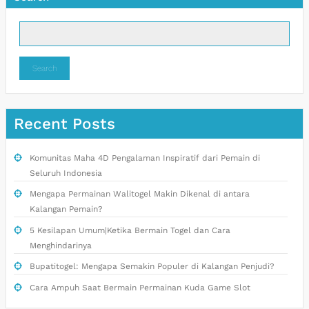
Search
Recent Posts
Komunitas Maha 4D Pengalaman Inspiratif dari Pemain di
Seluruh Indonesia
Mengapa Permainan Walitogel Makin Dikenal di antara
Kalangan Pemain?
5 Kesilapan Umum|Ketika Bermain Togel dan Cara
Menghindarinya
Bupatitogel: Mengapa Semakin Populer di Kalangan Penjudi?
Cara Ampuh Saat Bermain Permainan Kuda Game Slot