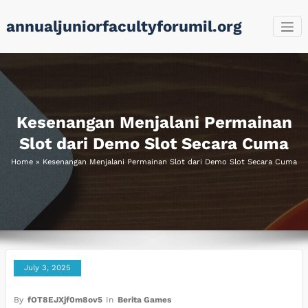
Skip
annualjuniorfacultyforumil.org
to
content
Kesenangan Menjalani Permainan
Slot dari Demo Slot Secara Cuma
Home
»
Kesenangan Menjalani Permainan Slot dari Demo Slot Secara Cuma
July 3, 2025
By
fOT8EJXjf0m8ov5
In
Berita Games