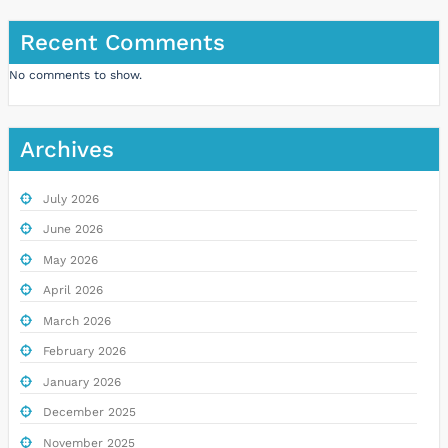
Recent Comments
No comments to show.
Archives
July 2026
June 2026
May 2026
April 2026
March 2026
February 2026
January 2026
December 2025
November 2025