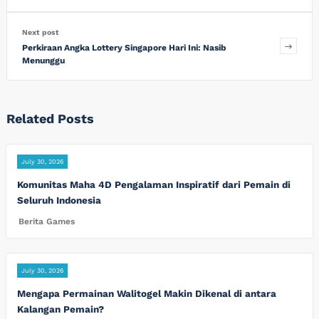
Next post
Perkiraan Angka Lottery Singapore Hari Ini: Nasib
Menunggu
Related Posts
July 30, 2026
Komunitas Maha 4D Pengalaman Inspiratif dari Pemain di
Seluruh Indonesia
Berita Games
July 30, 2026
Mengapa Permainan Walitogel Makin Dikenal di antara
Kalangan Pemain?