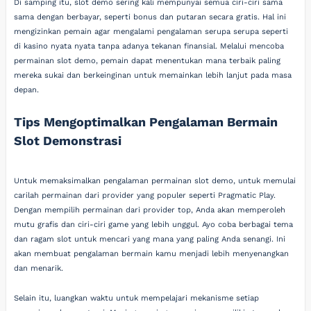
Di samping itu, slot demo sering kali mempunyai semua ciri-ciri sama
sama dengan berbayar, seperti bonus dan putaran secara gratis. Hal ini
mengizinkan pemain agar mengalami pengalaman serupa serupa seperti
di kasino nyata nyata tanpa adanya tekanan finansial. Melalui mencoba
permainan slot demo, pemain dapat menentukan mana terbaik paling
mereka sukai dan berkeinginan untuk memainkan lebih lanjut pada masa
depan.
Tips Mengoptimalkan Pengalaman Bermain
Slot Demonstrasi
Untuk memaksimalkan pengalaman permainan slot demo, untuk memulai
carilah permainan dari provider yang populer seperti Pragmatic Play.
Dengan mempilih permainan dari provider top, Anda akan memperoleh
mutu grafis dan ciri-ciri game yang lebih unggul. Ayo coba berbagai tema
dan ragam slot untuk mencari yang mana yang paling Anda senangi. Ini
akan membuat pengalaman bermain kamu menjadi lebih menyenangkan
dan menarik.
Selain itu, luangkan waktu untuk mempelajari mekanisme setiap