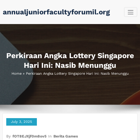
Skip
annualjuniorfacultyforumil.org
to
content
Perkiraan Angka Lottery Singapore
Hari Ini: Nasib Menunggu
Home
»
Perkiraan Angka Lottery Singapore Hari Ini: Nasib Menunggu
July 3, 2025
By
fOT8EJXjf0m8ov5
In
Berita Games