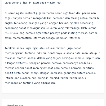
yang benar di hari ini atau pada malam hari.
Di samping itu, instinct juga berperan peran signifikan dari permainan
togel. Banyak pemain mengandalkan perasaan dan feeling ketika memilih
angka. Terkadang, bilangan yang dianggap beruntung oleh seseorang
seseorang dapat menyuguhkan keluaran yang tak terduga. Oleh karena
itu, krusial bagi pemain agar tetap percaya pada insting mereka, sambil
tetap memanfaatkan informasi sebagai panduan referensi.
Terakhir, aspek lingkungan atau situasi tertentu juga dapat
mempengaruhi fortune individu. Contohnya, suasana hati, iman, ataupun
malahan momen spesial dalam yang terjadi seringkali memicu keputusan
bilangan tertentu. Sebagian pemain percaya bahwasanya nasib baik
mereka sendiri dapat meningkat saat para pemain bermain di situasi
positif serta penuh energi. Dengan demikian, gabungan antara analisis,
intuisi, dan suasana hati mungkin menjadi faktor-faktor untuk
mendapatkan fortune yang diharapkan.
Previous post