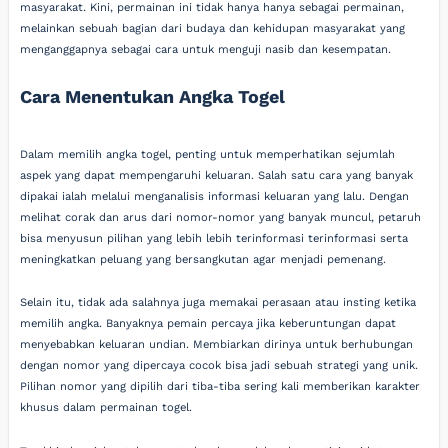
masyarakat. Kini, permainan ini tidak hanya hanya sebagai permainan,
melainkan sebuah bagian dari budaya dan kehidupan masyarakat yang
menganggapnya sebagai cara untuk menguji nasib dan kesempatan.
Cara Menentukan Angka Togel
Dalam memilih angka togel, penting untuk memperhatikan sejumlah
aspek yang dapat mempengaruhi keluaran. Salah satu cara yang banyak
dipakai ialah melalui menganalisis informasi keluaran yang lalu. Dengan
melihat corak dan arus dari nomor-nomor yang banyak muncul, petaruh
bisa menyusun pilihan yang lebih lebih terinformasi terinformasi serta
meningkatkan peluang yang bersangkutan agar menjadi pemenang.
Selain itu, tidak ada salahnya juga memakai perasaan atau insting ketika
memilih angka. Banyaknya pemain percaya jika keberuntungan dapat
menyebabkan keluaran undian. Membiarkan dirinya untuk berhubungan
dengan nomor yang dipercaya cocok bisa jadi sebuah strategi yang unik.
Pilihan nomor yang dipilih dari tiba-tiba sering kali memberikan karakter
khusus dalam permainan togel.