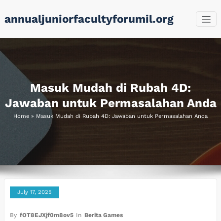
Skip
annualjuniorfacultyforumil.org
to
content
Masuk Mudah di Rubah 4D:
Jawaban untuk Permasalahan Anda
Home
»
Masuk Mudah di Rubah 4D: Jawaban untuk Permasalahan Anda
July 17, 2025
By
fOT8EJXjf0m8ov5
In
Berita Games