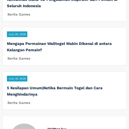
Seluruh Indonesia
Berita Games
July 30, 2026
Mengapa Permainan Walitogel Makin Dikenal di antara
Kalangan Pemain?
Berita Games
July 30, 2026
5 Kesilapan Umum|Ketika Bermain Togel dan Cara
Menghindarinya
Berita Games
Written by: