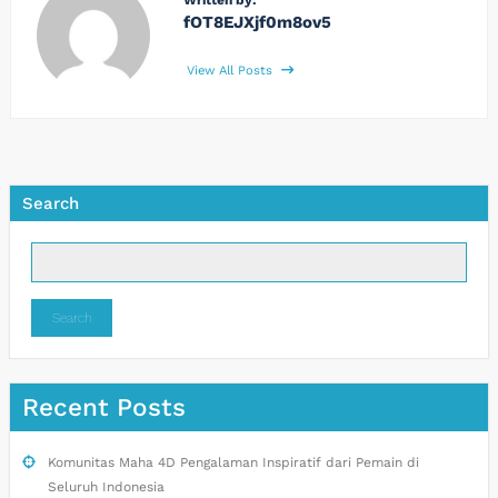
fOT8EJXjf0m8ov5
View All Posts
Search
Search
Recent Posts
Komunitas Maha 4D Pengalaman Inspiratif dari Pemain di
Seluruh Indonesia