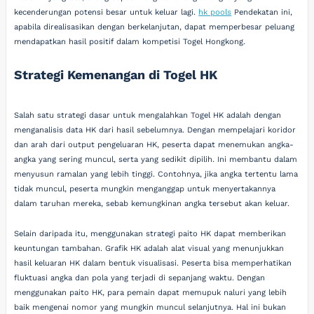
kecenderungan potensi besar untuk keluar lagi.
hk pools
Pendekatan ini,
apabila direalisasikan dengan berkelanjutan, dapat memperbesar peluang
mendapatkan hasil positif dalam kompetisi Togel Hongkong.
Strategi Kemenangan di Togel HK
Salah satu strategi dasar untuk mengalahkan Togel HK adalah dengan
menganalisis data HK dari hasil sebelumnya. Dengan mempelajari koridor
dan arah dari output pengeluaran HK, peserta dapat menemukan angka-
angka yang sering muncul, serta yang sedikit dipilih. Ini membantu dalam
menyusun ramalan yang lebih tinggi. Contohnya, jika angka tertentu lama
tidak muncul, peserta mungkin menganggap untuk menyertakannya
dalam taruhan mereka, sebab kemungkinan angka tersebut akan keluar.
Selain daripada itu, menggunakan strategi paito HK dapat memberikan
keuntungan tambahan. Grafik HK adalah alat visual yang menunjukkan
hasil keluaran HK dalam bentuk visualisasi. Peserta bisa memperhatikan
fluktuasi angka dan pola yang terjadi di sepanjang waktu. Dengan
menggunakan paito HK, para pemain dapat memupuk naluri yang lebih
baik mengenai nomor yang mungkin muncul selanjutnya. Hal ini bukan