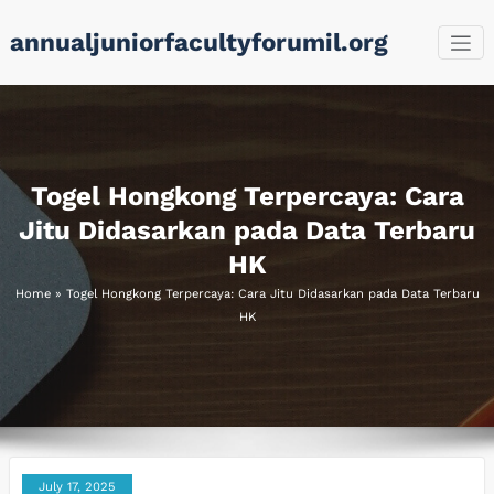
Skip
annualjuniorfacultyforumil.org
to
content
Togel Hongkong Terpercaya: Cara
Jitu Didasarkan pada Data Terbaru
HK
Home
»
Togel Hongkong Terpercaya: Cara Jitu Didasarkan pada Data Terbaru
HK
July 17, 2025