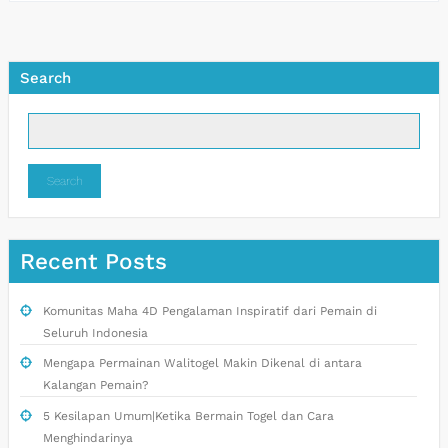
Search
Search
Recent Posts
Komunitas Maha 4D Pengalaman Inspiratif dari Pemain di
Seluruh Indonesia
Mengapa Permainan Walitogel Makin Dikenal di antara
Kalangan Pemain?
5 Kesilapan Umum|Ketika Bermain Togel dan Cara
Menghindarinya