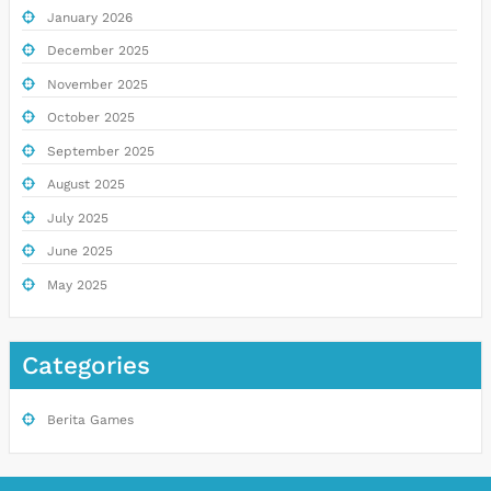
January 2026
December 2025
November 2025
October 2025
September 2025
August 2025
July 2025
June 2025
May 2025
Categories
Berita Games