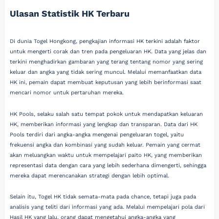
Ulasan Statistik HK Terbaru
Di dunia Togel Hongkong, pengkajian informasi HK terkini adalah faktor
untuk mengerti corak dan tren pada pengeluaran HK. Data yang jelas dan
terkini menghadirkan gambaran yang terang tentang nomor yang sering
keluar dan angka yang tidak sering muncul. Melalui memanfaatkan data
HK ini, pemain dapat membuat keputusan yang lebih berinformasi saat
mencari nomor untuk pertaruhan mereka.
HK Pools, selaku salah satu tempat pokok untuk mendapatkan keluaran
HK, memberikan informasi yang lengkap dan transparan. Data dari HK
Pools terdiri dari angka-angka mengenai pengeluaran togel, yaitu
frekuensi angka dan kombinasi yang sudah keluar. Pemain yang cermat
akan meluangkan waktu untuk mempelajari paito HK, yang memberikan
representasi data dengan cara yang lebih sederhana dimengerti, sehingga
mereka dapat merencanakan strategi dengan lebih optimal.
Selain itu, Togel HK tidak semata-mata pada chance, tetapi juga pada
analisis yang teliti dari informasi yang ada. Melalui mempelajari pola dari
Hasil HK yang lalu, orang dapat mengetahui angka-angka yang