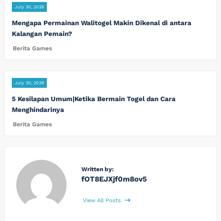
July 30, 2026
Mengapa Permainan Walitogel Makin Dikenal di antara
Kalangan Pemain?
Berita Games
July 30, 2026
5 Kesilapan Umum|Ketika Bermain Togel dan Cara
Menghindarinya
Berita Games
Written by:
fOT8EJXjf0m8ov5
View All Posts