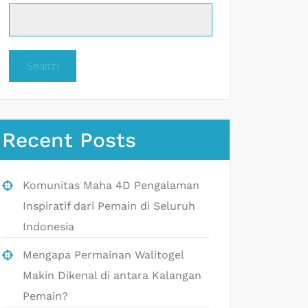
Search
Recent Posts
Komunitas Maha 4D Pengalaman
Inspiratif dari Pemain di Seluruh
Indonesia
Mengapa Permainan Walitogel
Makin Dikenal di antara Kalangan
Pemain?