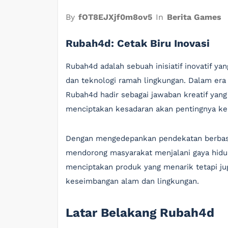
By
fOT8EJXjf0m8ov5
In
Berita Games
Rubah4d: Cetak Biru Inovasi
Rubah4d adalah sebuah inisiatif inovatif y
dan teknologi ramah lingkungan. Dalam er
Rubah4d hadir sebagai jawaban kreatif yang
menciptakan kesadaran akan pentingnya keb
Dengan mengedepankan pendekatan berbasis
mendorong masyarakat menjalani gaya hidup 
menciptakan produk yang menarik tetapi ju
keseimbangan alam dan lingkungan.
Latar Belakang Rubah4d