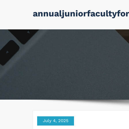
Skip
annualjuniorfacultyfo
to
content
July 4, 2025