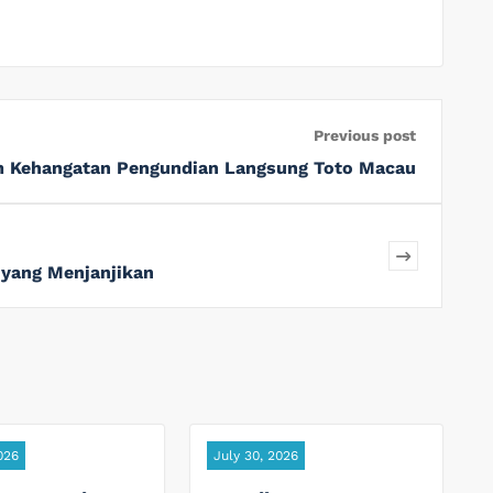
Previous post
m Kehangatan Pengundian Langsung Toto Macau
 yang Menjanjikan
026
July 30, 2026