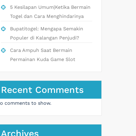
5 Kesilapan Umum|Ketika Bermain
Togel dan Cara Menghindarinya
Bupatitogel: Mengapa Semakin
Populer di Kalangan Penjudi?
Cara Ampuh Saat Bermain
Permainan Kuda Game Slot
Recent Comments
o comments to show.
Archives