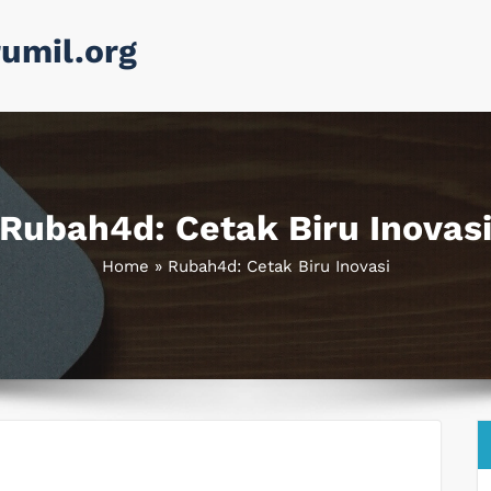
rumil.org
Rubah4d: Cetak Biru Inovas
Home
»
Rubah4d: Cetak Biru Inovasi