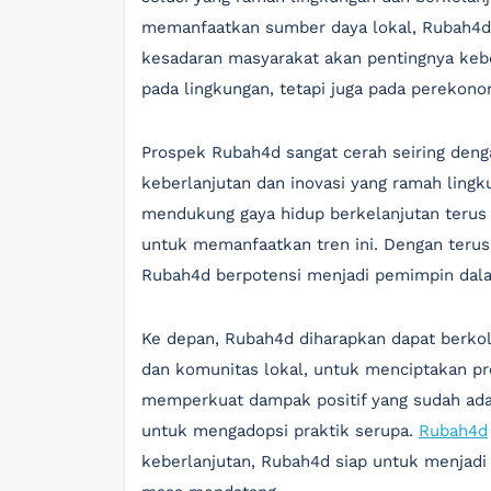
memanfaatkan sumber daya lokal, Rubah4d
kesadaran masyarakat akan pentingnya keberl
pada lingkungan, tetapi juga pada perekono
Prospek Rubah4d sangat cerah seiring deng
keberlanjutan dan inovasi yang ramah ling
mendukung gaya hidup berkelanjutan terus 
untuk memanfaatkan tren ini. Dengan terus
Rubah4d berpotensi menjadi pemimpin dalam
Ke depan, Rubah4d diharapkan dapat berkol
dan komunitas lokal, untuk menciptakan pro
memperkuat dampak positif yang sudah ada 
untuk mengadopsi praktik serupa.
Rubah4d
keberlanjutan, Rubah4d siap untuk menjadi 