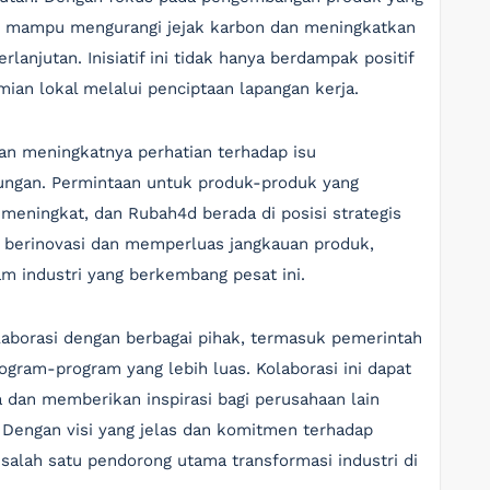
 mampu mengurangi jejak karbon dan meningkatkan
anjutan. Inisiatif ini tidak hanya berdampak positif
mian lokal melalui penciptaan lapangan kerja.
an meningkatnya perhatian terhadap isu
kungan. Permintaan untuk produk-produk yang
meningkat, dan Rubah4d berada di posisi strategis
 berinovasi dan memperluas jangkauan produk,
 industri yang berkembang pesat ini.
aborasi dengan berbagai pihak, termasuk pemerintah
gram-program yang lebih luas. Kolaborasi ini dapat
dan memberikan inspirasi bagi perusahaan lain
Dengan visi yang jelas dan komitmen terhadap
salah satu pendorong utama transformasi industri di