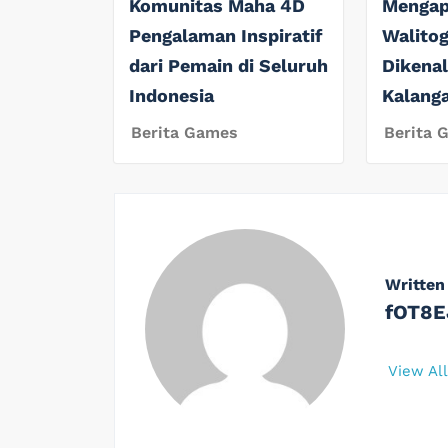
Komunitas Maha 4D
Mengap
Pengalaman Inspiratif
Walito
dari Pemain di Seluruh
Dikenal
Indonesia
Kalang
Berita Games
Berita 
Written
fOT8E
View Al