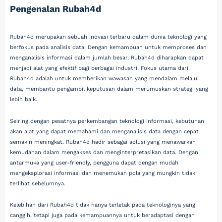
Pengenalan Rubah4d
Rubah4d merupakan sebuah inovasi terbaru dalam dunia teknologi yang
berfokus pada analisis data. Dengan kemampuan untuk memproses dan
menganalisis informasi dalam jumlah besar, Rubah4d diharapkan dapat
menjadi alat yang efektif bagi berbagai industri. Fokus utama dari
Rubah4d adalah untuk memberikan wawasan yang mendalam melalui
data, membantu pengambil keputusan dalam merumuskan strategi yang
lebih baik.
Seiring dengan pesatnya perkembangan teknologi informasi, kebutuhan
akan alat yang dapat memahami dan menganalisis data dengan cepat
semakin meningkat. Rubah4d hadir sebagai solusi yang menawarkan
kemudahan dalam mengakses dan menginterpretasikan data. Dengan
antarmuka yang user-friendly, pengguna dapat dengan mudah
mengeksplorasi informasi dan menemukan pola yang mungkin tidak
terlihat sebelumnya.
Kelebihan dari Rubah4d tidak hanya terletak pada teknologinya yang
canggih, tetapi juga pada kemampuannya untuk beradaptasi dengan