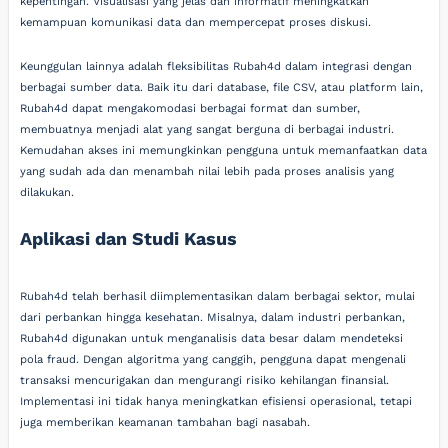
kepentingan. Visualisasi yang jelas dan informatif meningkatkan
kemampuan komunikasi data dan mempercepat proses diskusi.
Keunggulan lainnya adalah fleksibilitas Rubah4d dalam integrasi dengan
berbagai sumber data. Baik itu dari database, file CSV, atau platform lain,
Rubah4d dapat mengakomodasi berbagai format dan sumber,
membuatnya menjadi alat yang sangat berguna di berbagai industri.
Kemudahan akses ini memungkinkan pengguna untuk memanfaatkan data
yang sudah ada dan menambah nilai lebih pada proses analisis yang
dilakukan.
Aplikasi dan Studi Kasus
Rubah4d telah berhasil diimplementasikan dalam berbagai sektor, mulai
dari perbankan hingga kesehatan. Misalnya, dalam industri perbankan,
Rubah4d digunakan untuk menganalisis data besar dalam mendeteksi
pola fraud. Dengan algoritma yang canggih, pengguna dapat mengenali
transaksi mencurigakan dan mengurangi risiko kehilangan finansial.
Implementasi ini tidak hanya meningkatkan efisiensi operasional, tetapi
juga memberikan keamanan tambahan bagi nasabah.