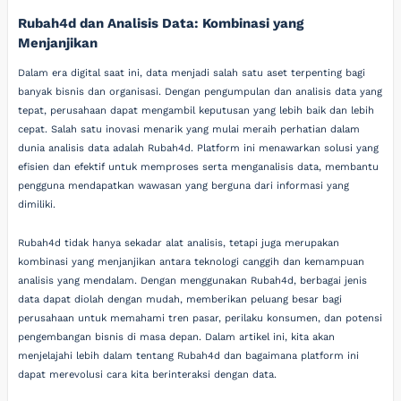
Rubah4d dan Analisis Data: Kombinasi yang
Menjanjikan
Dalam era digital saat ini, data menjadi salah satu aset terpenting bagi
banyak bisnis dan organisasi. Dengan pengumpulan dan analisis data yang
tepat, perusahaan dapat mengambil keputusan yang lebih baik dan lebih
cepat. Salah satu inovasi menarik yang mulai meraih perhatian dalam
dunia analisis data adalah Rubah4d. Platform ini menawarkan solusi yang
efisien dan efektif untuk memproses serta menganalisis data, membantu
pengguna mendapatkan wawasan yang berguna dari informasi yang
dimiliki.
Rubah4d tidak hanya sekadar alat analisis, tetapi juga merupakan
kombinasi yang menjanjikan antara teknologi canggih dan kemampuan
analisis yang mendalam. Dengan menggunakan Rubah4d, berbagai jenis
data dapat diolah dengan mudah, memberikan peluang besar bagi
perusahaan untuk memahami tren pasar, perilaku konsumen, dan potensi
pengembangan bisnis di masa depan. Dalam artikel ini, kita akan
menjelajahi lebih dalam tentang Rubah4d dan bagaimana platform ini
dapat merevolusi cara kita berinteraksi dengan data.