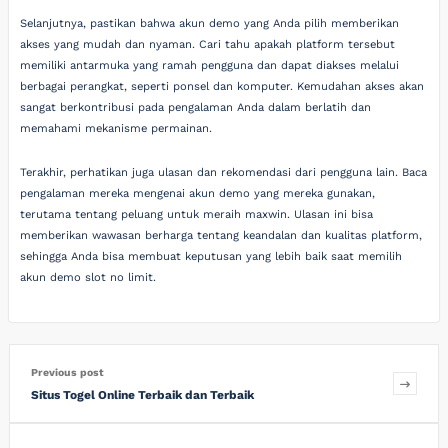
Selanjutnya, pastikan bahwa akun demo yang Anda pilih memberikan
akses yang mudah dan nyaman. Cari tahu apakah platform tersebut
memiliki antarmuka yang ramah pengguna dan dapat diakses melalui
berbagai perangkat, seperti ponsel dan komputer. Kemudahan akses akan
sangat berkontribusi pada pengalaman Anda dalam berlatih dan
memahami mekanisme permainan.
Terakhir, perhatikan juga ulasan dan rekomendasi dari pengguna lain. Baca
pengalaman mereka mengenai akun demo yang mereka gunakan,
terutama tentang peluang untuk meraih maxwin. Ulasan ini bisa
memberikan wawasan berharga tentang keandalan dan kualitas platform,
sehingga Anda bisa membuat keputusan yang lebih baik saat memilih
akun demo slot no limit.
Previous post
Situs Togel Online Terbaik dan Terbaik