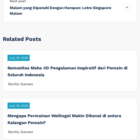
Next post
Malam yang Dipenuhi Dengan Harapan: Lotre Singapore
Malam
Related Posts
July 30, 2026
Komunitas Maha 4D Pengalaman Inspiratif dari Pemain di
Seluruh Indonesia
Berita Games
July 30, 2026
Mengapa Permainan Walitogel Makin Dikenal di antara
Kalangan Pemain?
Berita Games