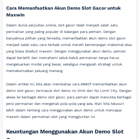
Cara Memanfaatkan Akun Demo Slot Gacor untuk
Maxwin
Dalam dunia perjudian online, slot gacor telah menjadi salah satu
permainan yang paling populer di kalangan para pemain. Dengan
banyaknya pilihan yang tersedia, memanfaatkan akun demo slot gacor
menjadi salah satu cara terbaik untuk meraih kemenangan maksimal atau
yang biasa disebut maxwin. Dengan menggunakan akun demo, pemain
dapat berlatih dan memahami seluk-beluk permainan tanpa harus
mengeluarkan modal yang besar, sekaligus mengasah strategi untuk
memaksimalkan peluang menang.
Dalam artikel ini, kita akan membahas cara efektif memanfaatkan akun
demo slot gacor, termasuk slot demo no limit dari No Limit City. Dengan
akses ke berbagai demo slot gacor, para pemain dapat mencoba berbagai
jenis permainan dan mengenali pola-pola yang ada. Mari kita telusuri
lebih dalam tentang cara menggunakan akun demo untuk mencapai
maxwin dalam permainan slot yang menggiurkan ini.
Keuntungan Menggunakan Akun Demo Slot