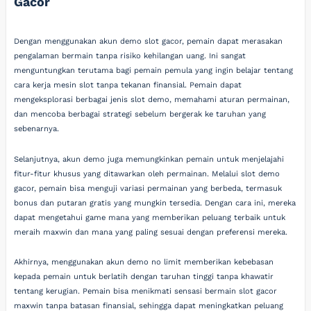
Gacor
Dengan menggunakan akun demo slot gacor, pemain dapat merasakan
pengalaman bermain tanpa risiko kehilangan uang. Ini sangat
menguntungkan terutama bagi pemain pemula yang ingin belajar tentang
cara kerja mesin slot tanpa tekanan finansial. Pemain dapat
mengeksplorasi berbagai jenis slot demo, memahami aturan permainan,
dan mencoba berbagai strategi sebelum bergerak ke taruhan yang
sebenarnya.
Selanjutnya, akun demo juga memungkinkan pemain untuk menjelajahi
fitur-fitur khusus yang ditawarkan oleh permainan. Melalui slot demo
gacor, pemain bisa menguji variasi permainan yang berbeda, termasuk
bonus dan putaran gratis yang mungkin tersedia. Dengan cara ini, mereka
dapat mengetahui game mana yang memberikan peluang terbaik untuk
meraih maxwin dan mana yang paling sesuai dengan preferensi mereka.
Akhirnya, menggunakan akun demo no limit memberikan kebebasan
kepada pemain untuk berlatih dengan taruhan tinggi tanpa khawatir
tentang kerugian. Pemain bisa menikmati sensasi bermain slot gacor
maxwin tanpa batasan finansial, sehingga dapat meningkatkan peluang