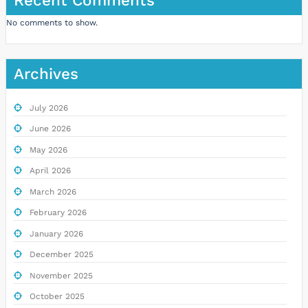
Recent Comments
No comments to show.
Archives
July 2026
June 2026
May 2026
April 2026
March 2026
February 2026
January 2026
December 2025
November 2025
October 2025