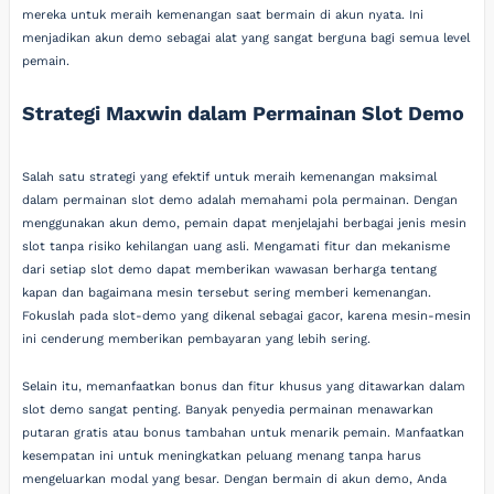
mereka untuk meraih kemenangan saat bermain di akun nyata. Ini
menjadikan akun demo sebagai alat yang sangat berguna bagi semua level
pemain.
Strategi Maxwin dalam Permainan Slot Demo
Salah satu strategi yang efektif untuk meraih kemenangan maksimal
dalam permainan slot demo adalah memahami pola permainan. Dengan
menggunakan akun demo, pemain dapat menjelajahi berbagai jenis mesin
slot tanpa risiko kehilangan uang asli. Mengamati fitur dan mekanisme
dari setiap slot demo dapat memberikan wawasan berharga tentang
kapan dan bagaimana mesin tersebut sering memberi kemenangan.
Fokuslah pada slot-demo yang dikenal sebagai gacor, karena mesin-mesin
ini cenderung memberikan pembayaran yang lebih sering.
Selain itu, memanfaatkan bonus dan fitur khusus yang ditawarkan dalam
slot demo sangat penting. Banyak penyedia permainan menawarkan
putaran gratis atau bonus tambahan untuk menarik pemain. Manfaatkan
kesempatan ini untuk meningkatkan peluang menang tanpa harus
mengeluarkan modal yang besar. Dengan bermain di akun demo, Anda