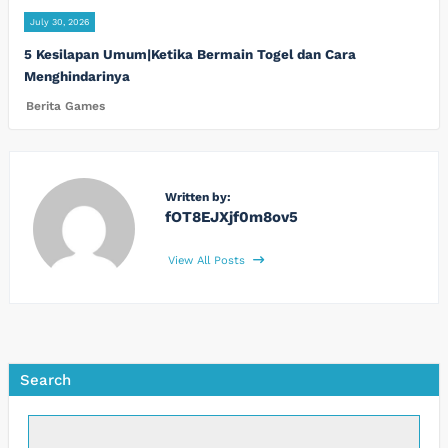
July 30, 2026
5 Kesilapan Umum|Ketika Bermain Togel dan Cara
Menghindarinya
Berita Games
Written by:
fOT8EJXjf0m8ov5
View All Posts
Search