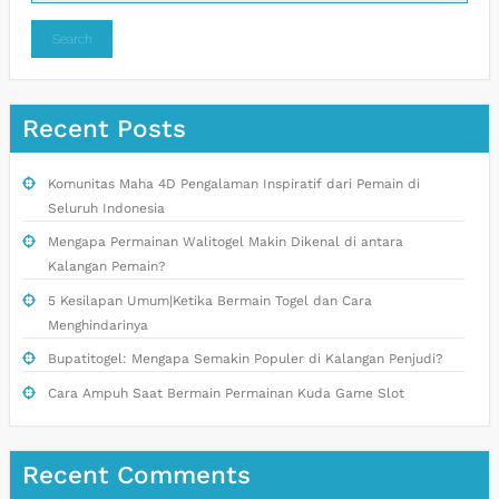
Search
Recent Posts
Komunitas Maha 4D Pengalaman Inspiratif dari Pemain di
Seluruh Indonesia
Mengapa Permainan Walitogel Makin Dikenal di antara
Kalangan Pemain?
5 Kesilapan Umum|Ketika Bermain Togel dan Cara
Menghindarinya
Bupatitogel: Mengapa Semakin Populer di Kalangan Penjudi?
Cara Ampuh Saat Bermain Permainan Kuda Game Slot
Recent Comments