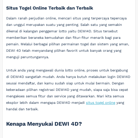
Situs Togel Online Terbaik dan Terbaik
Dalam ranah perjudian online, mencari situs yang terpercaya tepercaya
dan unggul merupakan suatu yang penting. Salah satu yang semakin
dikenal di kalangan penggemar lotto yaitu DEWI4D. Situs tersebut
memberikan beraneka kemudahan dan fitur-fitur menarik bagi para
pemain. Melalui berbagai pilihan permainan togel dan sistem yang aman,
DEWI 4D telah menyandang pilihan favorit untuk banyak orang yang
menguji peruntungannya.
Untuk anda yang mengawali dunia lotto online, proses untuk bergabung
di DEWI4D sangatlah mudah. Anda hanya butuh melakukan login DEWI4D
seusai mendaftar, dan kamu sudah siap untuk mulai bermain. Dengan
keberadaan pilihan registrasi DEWI4D yang mudah, siapa saja bisa cepat
mengakses semua fitur dan service yang ditawarkan. Mari kita semua
eksplor lebih dalam mengapa DEWI4D menjadi
situs togel online
yang
handal dan terbaik.
Kenapa Menyukai DEWI 4D?