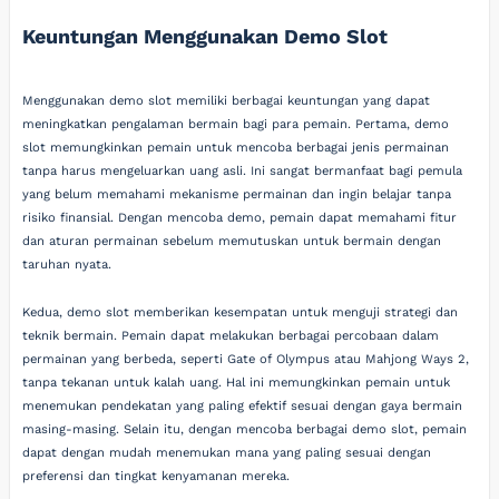
Keuntungan Menggunakan Demo Slot
Menggunakan demo slot memiliki berbagai keuntungan yang dapat
meningkatkan pengalaman bermain bagi para pemain. Pertama, demo
slot memungkinkan pemain untuk mencoba berbagai jenis permainan
tanpa harus mengeluarkan uang asli. Ini sangat bermanfaat bagi pemula
yang belum memahami mekanisme permainan dan ingin belajar tanpa
risiko finansial. Dengan mencoba demo, pemain dapat memahami fitur
dan aturan permainan sebelum memutuskan untuk bermain dengan
taruhan nyata.
Kedua, demo slot memberikan kesempatan untuk menguji strategi dan
teknik bermain. Pemain dapat melakukan berbagai percobaan dalam
permainan yang berbeda, seperti Gate of Olympus atau Mahjong Ways 2,
tanpa tekanan untuk kalah uang. Hal ini memungkinkan pemain untuk
menemukan pendekatan yang paling efektif sesuai dengan gaya bermain
masing-masing. Selain itu, dengan mencoba berbagai demo slot, pemain
dapat dengan mudah menemukan mana yang paling sesuai dengan
preferensi dan tingkat kenyamanan mereka.