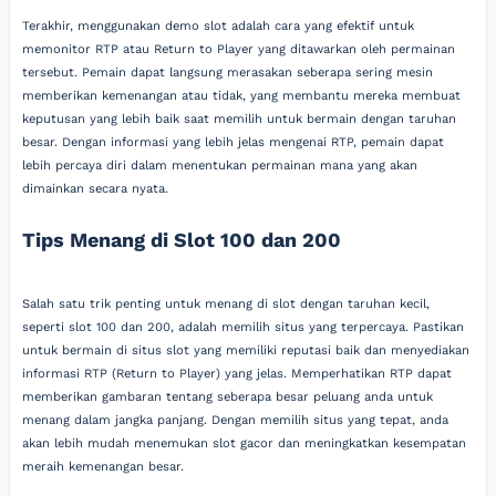
Terakhir, menggunakan demo slot adalah cara yang efektif untuk
memonitor RTP atau Return to Player yang ditawarkan oleh permainan
tersebut. Pemain dapat langsung merasakan seberapa sering mesin
memberikan kemenangan atau tidak, yang membantu mereka membuat
keputusan yang lebih baik saat memilih untuk bermain dengan taruhan
besar. Dengan informasi yang lebih jelas mengenai RTP, pemain dapat
lebih percaya diri dalam menentukan permainan mana yang akan
dimainkan secara nyata.
Tips Menang di Slot 100 dan 200
Salah satu trik penting untuk menang di slot dengan taruhan kecil,
seperti slot 100 dan 200, adalah memilih situs yang terpercaya. Pastikan
untuk bermain di situs slot yang memiliki reputasi baik dan menyediakan
informasi RTP (Return to Player) yang jelas. Memperhatikan RTP dapat
memberikan gambaran tentang seberapa besar peluang anda untuk
menang dalam jangka panjang. Dengan memilih situs yang tepat, anda
akan lebih mudah menemukan slot gacor dan meningkatkan kesempatan
meraih kemenangan besar.