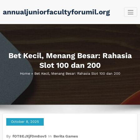
Skip
annualjuniorfacultyforumil.org
to
content
Bet Kecil, Menang Besar: Rahasia
Slot 100 dan 200
Home
»
Bet Kecil, Menang Besar: Rahasia Slot 100 dan 200
October 8, 2025
By
fOT8EJXjf0m8ov5
In
Berita Games