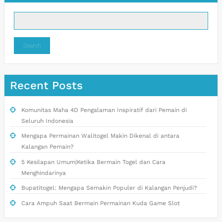
Search
Recent Posts
Komunitas Maha 4D Pengalaman Inspiratif dari Pemain di
Seluruh Indonesia
Mengapa Permainan Walitogel Makin Dikenal di antara
Kalangan Pemain?
5 Kesilapan Umum|Ketika Bermain Togel dan Cara
Menghindarinya
Bupatitogel: Mengapa Semakin Populer di Kalangan Penjudi?
Cara Ampuh Saat Bermain Permainan Kuda Game Slot