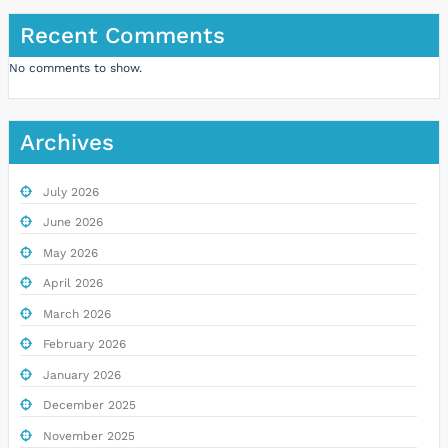
Recent Comments
No comments to show.
Archives
July 2026
June 2026
May 2026
April 2026
March 2026
February 2026
January 2026
December 2025
November 2025