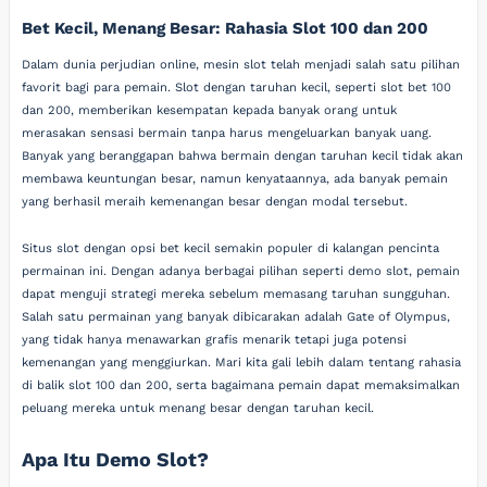
Bet Kecil, Menang Besar: Rahasia Slot 100 dan 200
Dalam dunia perjudian online, mesin slot telah menjadi salah satu pilihan
favorit bagi para pemain. Slot dengan taruhan kecil, seperti slot bet 100
dan 200, memberikan kesempatan kepada banyak orang untuk
merasakan sensasi bermain tanpa harus mengeluarkan banyak uang.
Banyak yang beranggapan bahwa bermain dengan taruhan kecil tidak akan
membawa keuntungan besar, namun kenyataannya, ada banyak pemain
yang berhasil meraih kemenangan besar dengan modal tersebut.
Situs slot dengan opsi bet kecil semakin populer di kalangan pencinta
permainan ini. Dengan adanya berbagai pilihan seperti demo slot, pemain
dapat menguji strategi mereka sebelum memasang taruhan sungguhan.
Salah satu permainan yang banyak dibicarakan adalah Gate of Olympus,
yang tidak hanya menawarkan grafis menarik tetapi juga potensi
kemenangan yang menggiurkan. Mari kita gali lebih dalam tentang rahasia
di balik slot 100 dan 200, serta bagaimana pemain dapat memaksimalkan
peluang mereka untuk menang besar dengan taruhan kecil.
Apa Itu Demo Slot?