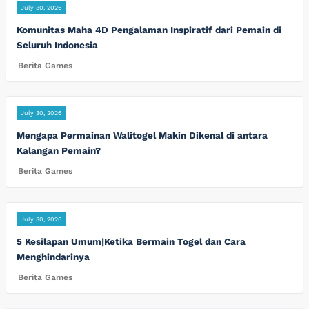
July 30, 2026
Komunitas Maha 4D Pengalaman Inspiratif dari Pemain di
Seluruh Indonesia
Berita Games
July 30, 2026
Mengapa Permainan Walitogel Makin Dikenal di antara
Kalangan Pemain?
Berita Games
July 30, 2026
5 Kesilapan Umum|Ketika Bermain Togel dan Cara
Menghindarinya
Berita Games