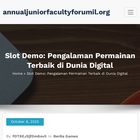
Skip
annualjuniorfacultyforumil.org
to
content
Slot Demo: Pengalaman Permainan
Terbaik di Dunia Digital
Home
»
Slot Demo: Pengalaman Permainan Terbaik di Dunia Digital
October 8, 2025
By
fOT8EJXjf0m8ov5
In
Berita Games