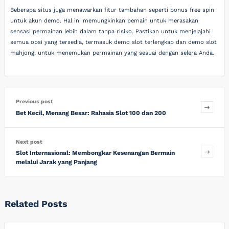
Beberapa situs juga menawarkan fitur tambahan seperti bonus free spin
untuk akun demo. Hal ini memungkinkan pemain untuk merasakan
sensasi permainan lebih dalam tanpa risiko. Pastikan untuk menjelajahi
semua opsi yang tersedia, termasuk demo slot terlengkap dan demo slot
mahjong, untuk menemukan permainan yang sesuai dengan selera Anda.
Previous post
Bet Kecil, Menang Besar: Rahasia Slot 100 dan 200
Next post
Slot Internasional: Membongkar Kesenangan Bermain
melalui Jarak yang Panjang
Related Posts