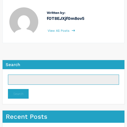
Written by:
fOT8EJXjf0m8ov5
View All Posts
Search
Search
Recent Posts