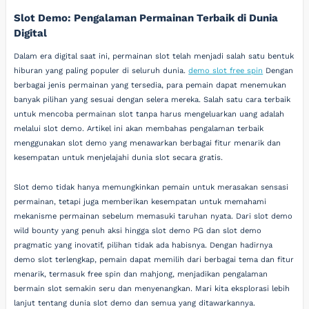
Slot Demo: Pengalaman Permainan Terbaik di Dunia
Digital
Dalam era digital saat ini, permainan slot telah menjadi salah satu bentuk
hiburan yang paling populer di seluruh dunia.
demo slot free spin
Dengan
berbagai jenis permainan yang tersedia, para pemain dapat menemukan
banyak pilihan yang sesuai dengan selera mereka. Salah satu cara terbaik
untuk mencoba permainan slot tanpa harus mengeluarkan uang adalah
melalui slot demo. Artikel ini akan membahas pengalaman terbaik
menggunakan slot demo yang menawarkan berbagai fitur menarik dan
kesempatan untuk menjelajahi dunia slot secara gratis.
Slot demo tidak hanya memungkinkan pemain untuk merasakan sensasi
permainan, tetapi juga memberikan kesempatan untuk memahami
mekanisme permainan sebelum memasuki taruhan nyata. Dari slot demo
wild bounty yang penuh aksi hingga slot demo PG dan slot demo
pragmatic yang inovatif, pilihan tidak ada habisnya. Dengan hadirnya
demo slot terlengkap, pemain dapat memilih dari berbagai tema dan fitur
menarik, termasuk free spin dan mahjong, menjadikan pengalaman
bermain slot semakin seru dan menyenangkan. Mari kita eksplorasi lebih
lanjut tentang dunia slot demo dan semua yang ditawarkannya.