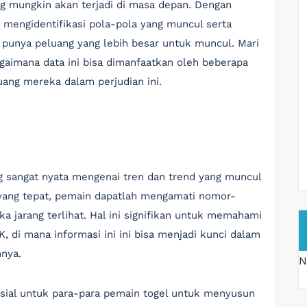
g mungkin akan terjadi di masa depan. Dengan
 mengidentifikasi pola-pola yang muncul serta
punya peluang yang lebih besar untuk muncul. Mari
agaimana data ini bisa dimanfaatkan oleh beberapa
ang mereka dalam perjudian ini.
sangat nyata mengenai tren dan trend yang muncul
 yang tepat, pemain dapatlah mengamati nomor-
ka jarang terlihat. Hal ini signifikan untuk memahami
 di mana informasi ini ini bisa menjadi kunci dalam
nya.
N
nsial untuk para-para pemain togel untuk menyusun