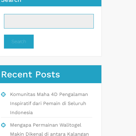
Search
Recent Posts
Komunitas Maha 4D Pengalaman
Inspiratif dari Pemain di Seluruh
Indonesia
Mengapa Permainan Walitogel
Makin Dikenal di antara Kalangan