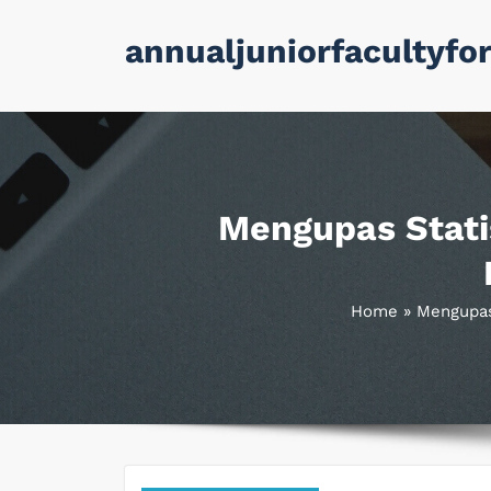
Skip
annualjuniorfacultyfo
to
content
Mengupas Stati
Home
»
Mengupas