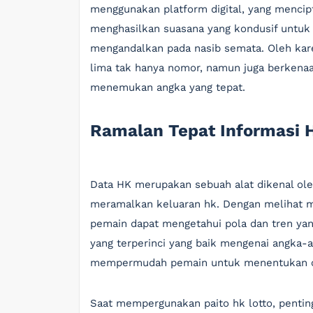
menggunakan platform digital, yang mencipt
menghasilkan suasana yang kondusif untuk 
mengandalkan pada nasib semata. Oleh kare
lima tak hanya nomor, namun juga berkenaa
menemukan angka yang tepat.
Ramalan Tepat Informasi 
Data HK merupakan sebuah alat dikenal ol
meramalkan keluaran hk. Dengan melihat me
pemain dapat mengetahui pola dan tren yan
yang terperinci yang baik mengenai angka
mempermudah pemain untuk menentukan ops
Saat mempergunakan paito hk lotto, pentin