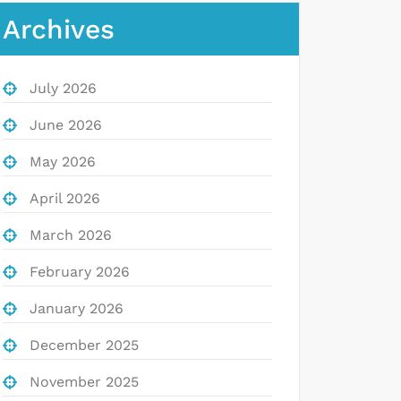
Archives
July 2026
June 2026
May 2026
April 2026
March 2026
February 2026
January 2026
December 2025
November 2025