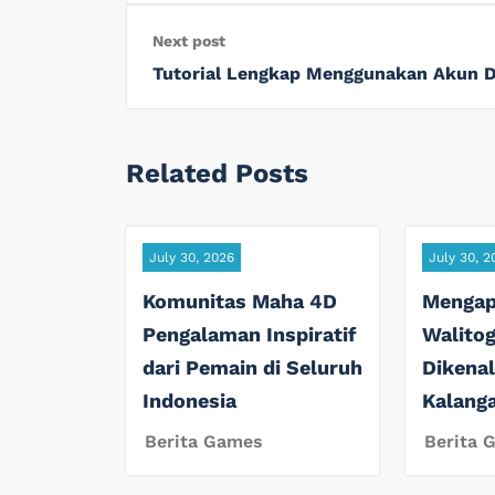
Next post
Tutorial Lengkap Menggunakan Akun 
Related Posts
July 30, 2026
July 30, 2
Komunitas Maha 4D
Mengap
Pengalaman Inspiratif
Walito
dari Pemain di Seluruh
Dikenal
Indonesia
Kalang
Berita Games
Berita 