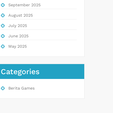
September 2025
August 2025
July 2025
June 2025
May 2025
Categories
Berita Games