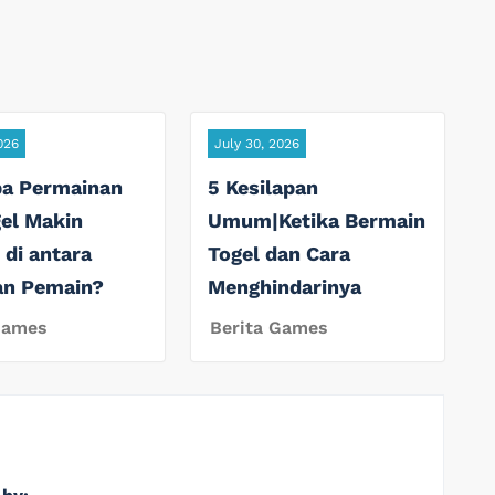
026
July 30, 2026
a Permainan
5 Kesilapan
gel Makin
Umum|Ketika Bermain
 di antara
Togel dan Cara
an Pemain?
Menghindarinya
Games
Berita Games