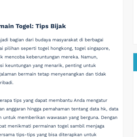
ain Togel: Tips Bijak
adi bagian dari budaya masyarakat di berbagai
 pilihan seperti togel hongkong, togel singapore,
ntuk mencoba keberuntungan mereka. Namun,
i keuntungan yang menarik, penting untuk
galaman bermain tetap menyenangkan dan tidak
ibadi.
berapa tips yang dapat membantu Anda mengatur
ran anggaran hingga pemahaman tentang data hk, data
juan untuk memberikan wawasan yang berguna. Dengan
apat menikmati permainan togel sambil menjaga
ersama tips-tips yang bisa diterapkan untuk