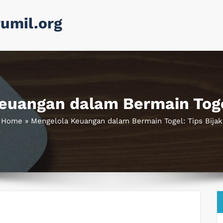
rumil.org
euangan dalam Bermain Togel
Home
»
Mengelola Keuangan dalam Bermain Togel: Tips Bijak