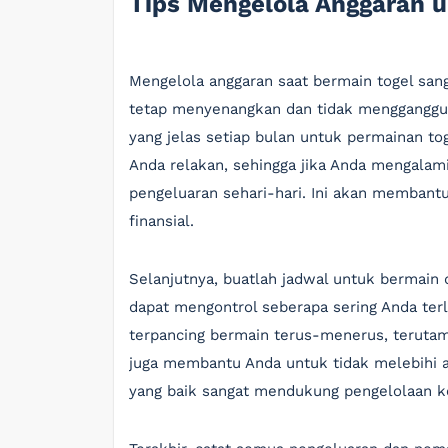
Tips Mengelola Anggaran u
Mengelola anggaran saat bermain togel san
tetap menyenangkan dan tidak mengganggu 
yang jelas setiap bulan untuk permainan to
Anda relakan, sehingga jika Anda mengalami
pengeluaran sehari-hari. Ini akan membant
finansial.
Selanjutnya, buatlah jadwal untuk bermain 
dapat mengontrol seberapa sering Anda terl
terpancing bermain terus-menerus, teruta
juga membantu Anda untuk tidak melebihi 
yang baik sangat mendukung pengelolaan k