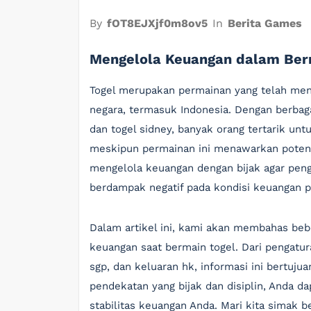
By
fOT8EJXjf0m8ov5
In
Berita Games
Mengelola Keuangan dalam Berm
Togel merupakan permainan yang telah menj
negara, termasuk Indonesia. Dengan berbagai
dan togel sidney, banyak orang tertarik u
meskipun permainan ini menawarkan potens
mengelola keuangan dengan bijak agar pen
berdampak negatif pada kondisi keuangan pr
Dalam artikel ini, kami akan membahas be
keuangan saat bermain togel. Dari pengatu
sgp, dan keluaran hk, informasi ini bertu
pendekatan yang bijak dan disiplin, Anda d
stabilitas keuangan Anda. Mari kita simak b