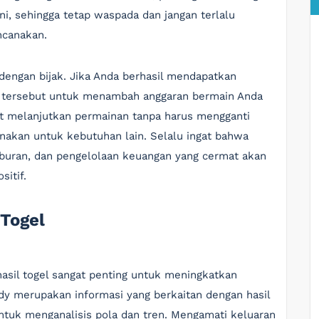
i, sehingga tetap waspada dan jangan terlalu
ncanakan.
dengan bijak. Jika Anda berhasil mendapatkan
il tersebut untuk menambah anggaran bermain Anda
pat melanjutkan permainan tanpa harus mengganti
nakan untuk kebutuhan lain. Selalu ingat bahwa
iburan, dan pengelolaan keuangan yang cermat akan
itif.
Togel
sil togel sangat penting untuk meningkatkan
sdy merupakan informasi yang berkaitan dengan hasil
tuk menganalisis pola dan tren. Mengamati keluaran