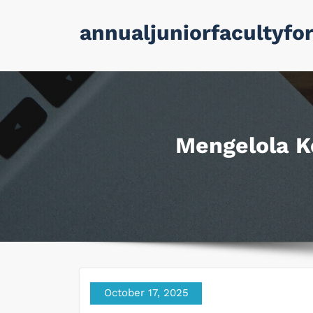
Skip
annualjuniorfacultyfo
to
content
Mengelola K
October 17, 2025