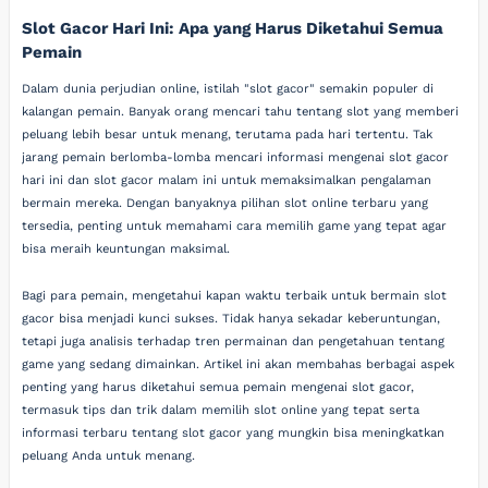
Slot Gacor Hari Ini: Apa yang Harus Diketahui Semua
Pemain
Dalam dunia perjudian online, istilah "slot gacor" semakin populer di
kalangan pemain. Banyak orang mencari tahu tentang slot yang memberi
peluang lebih besar untuk menang, terutama pada hari tertentu. Tak
jarang pemain berlomba-lomba mencari informasi mengenai slot gacor
hari ini dan slot gacor malam ini untuk memaksimalkan pengalaman
bermain mereka. Dengan banyaknya pilihan slot online terbaru yang
tersedia, penting untuk memahami cara memilih game yang tepat agar
bisa meraih keuntungan maksimal.
Bagi para pemain, mengetahui kapan waktu terbaik untuk bermain slot
gacor bisa menjadi kunci sukses. Tidak hanya sekadar keberuntungan,
tetapi juga analisis terhadap tren permainan dan pengetahuan tentang
game yang sedang dimainkan. Artikel ini akan membahas berbagai aspek
penting yang harus diketahui semua pemain mengenai slot gacor,
termasuk tips dan trik dalam memilih slot online yang tepat serta
informasi terbaru tentang slot gacor yang mungkin bisa meningkatkan
peluang Anda untuk menang.