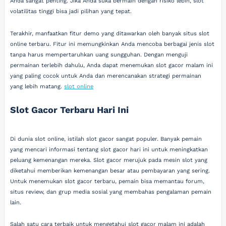
Anda sangat penting. Jika Anda suka bermain dengan risiko lebih, slot
volatilitas tinggi bisa jadi pilihan yang tepat.
Terakhir, manfaatkan fitur demo yang ditawarkan oleh banyak situs slot
online terbaru. Fitur ini memungkinkan Anda mencoba berbagai jenis slot
tanpa harus mempertaruhkan uang sungguhan. Dengan menguji
permainan terlebih dahulu, Anda dapat menemukan slot gacor malam ini
yang paling cocok untuk Anda dan merencanakan strategi permainan
yang lebih matang.
slot online
Slot Gacor Terbaru Hari Ini
Di dunia slot online, istilah slot gacor sangat populer. Banyak pemain
yang mencari informasi tentang slot gacor hari ini untuk meningkatkan
peluang kemenangan mereka. Slot gacor merujuk pada mesin slot yang
diketahui memberikan kemenangan besar atau pembayaran yang sering.
Untuk menemukan slot gacor terbaru, pemain bisa memantau forum,
situs review, dan grup media sosial yang membahas pengalaman pemain
lain.
Salah satu cara terbaik untuk mengetahui slot gacor malam ini adalah