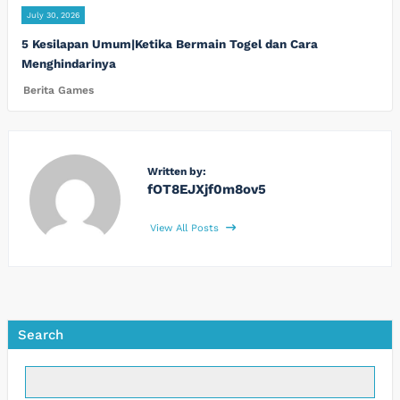
July 30, 2026
5 Kesilapan Umum|Ketika Bermain Togel dan Cara
Menghindarinya
Berita Games
Written by:
fOT8EJXjf0m8ov5
View All Posts
Search