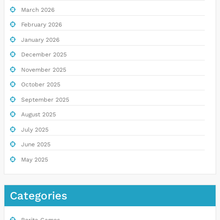
March 2026
February 2026
January 2026
December 2025
November 2025
October 2025
September 2025
August 2025
July 2025
June 2025
May 2025
Categories
Berita Games