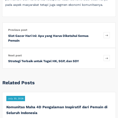
pada aspek masyarakat tetapi juga segmen ekonomi komunitasnya.
Previous post
Slot Gacor Hari Ini: Apa yang Harus Diketahui Semua
Pemain
Next post
Strategi Terbaik untuk Togel HK, SGP, dan SDY
Related Posts
July 30, 2026
Komunitas Maha 4D Pengalaman Inspiratif dari Pemain di
Seluruh Indonesia