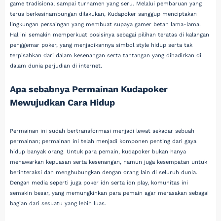
game tradisional sampai turnamen yang seru. Melalui pembaruan yang
terus berkesinambungan dilakukan, Kudapoker sanggup menciptakan
lingkungan persaingan yang membuat supaya gamer betah lama-lama.
Hal ini semakin memperkuat posisinya sebagai pilihan teratas di kalangan
penggemar poker, yang menjadikannya simbol style hidup serta tak
terpisahkan dari dalam kesenangan serta tantangan yang dihadirkan di
dalam dunia perjudian di internet.
Apa sebabnya Permainan Kudapoker
Mewujudkan Cara Hidup
Permainan ini sudah bertransformasi menjadi lewat sekadar sebuah
permainan; permainan ini telah menjadi komponen penting dari gaya
hidup banyak orang. Untuk para pemain, kudapoker bukan hanya
menawarkan kepuasan serta kesenangan, namun juga kesempatan untuk
berinteraksi dan menghubungkan dengan orang lain di seluruh dunia.
Dengan media seperti juga poker idn serta idn play, komunitas ini
semakin besar, yang memungkinkan para pemain agar merasakan sebagai
bagian dari sesuatu yang lebih luas.