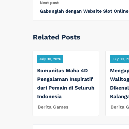
Next post
Gabunglah dengan Website Slot Onlin
Related Posts
July 30, 2026
July 30, 2
Komunitas Maha 4D
Mengap
Pengalaman Inspiratif
Walito
dari Pemain di Seluruh
Dikenal
Indonesia
Kalang
Berita Games
Berita 