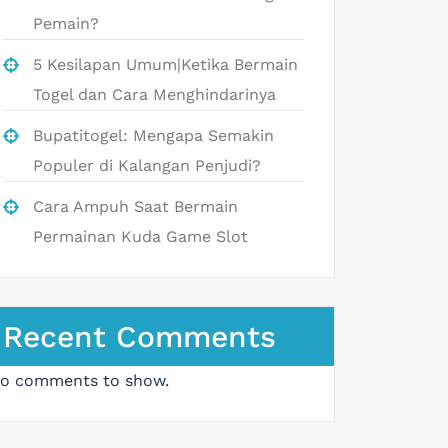
Pemain?
5 Kesilapan Umum|Ketika Bermain
Togel dan Cara Menghindarinya
Bupatitogel: Mengapa Semakin
Populer di Kalangan Penjudi?
Cara Ampuh Saat Bermain
Permainan Kuda Game Slot
Recent Comments
o comments to show.