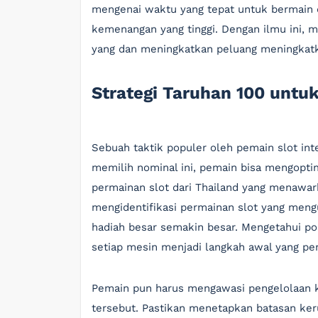
mengenai waktu yang tepat untuk bermain 
kemenangan yang tinggi. Dengan ilmu ini,
yang dan meningkatkan peluang meningkat
Strategi Taruhan 100 untu
Sebuah taktik populer oleh pemain slot in
memilih nominal ini, pemain bisa mengopt
permainan slot dari Thailand yang menawark
mengidentifikasi permainan slot yang me
hadiah besar semakin besar. Mengetahui po
setiap mesin menjadi langkah awal yang pent
Pemain pun harus mengawasi pengelolaan k
tersebut. Pastikan menetapkan batasan ke