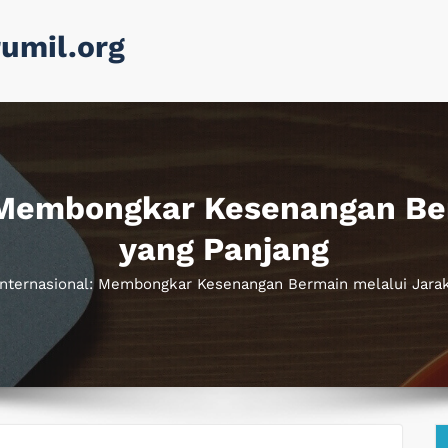
rumil.org
: Membongkar Kesenangan Be
yang Panjang
Internasional: Membongkar Kesenangan Bermain melalui Jarak