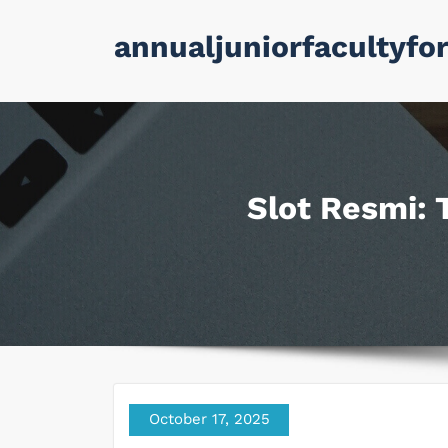
Skip
annualjuniorfacultyfo
to
content
Slot Resmi:
October 17, 2025