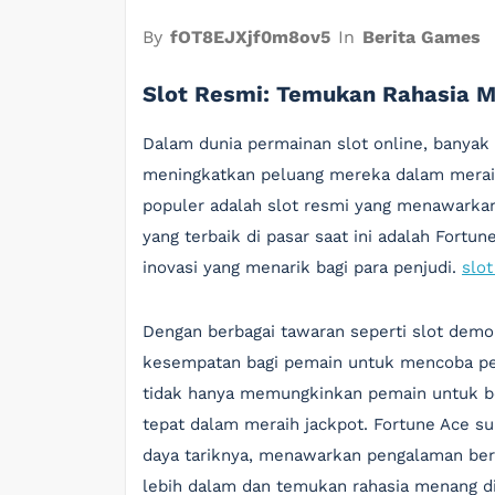
By
fOT8EJXjf0m8ov5
In
Berita Games
Slot Resmi: Temukan Rahasia M
Dalam dunia permainan slot online, banyak
meningkatkan peluang mereka dalam meraih
populer adalah slot resmi yang menawarkan
yang terbaik di pasar saat ini adalah Fort
inovasi yang menarik bagi para penjudi.
slot
Dengan berbagai tawaran seperti slot demo
kesempatan bagi pemain untuk mencoba pe
tidak hanya memungkinkan pemain untuk ber
tepat dalam meraih jackpot. Fortune Ace s
daya tariknya, menawarkan pengalaman berm
lebih dalam dan temukan rahasia menang di