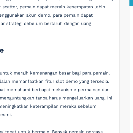
er scatter, pemain dapat meraih kesempatan lebih
enggunakan akun demo, para pemain dapat
r strategi sebelum bertaruh dengan uang
ce
untuk meraih kemenangan besar bagi para pemain.
adalah memanfaatkan fitur slot demo yang tersedia.
at memahami berbagai mekanisme permainan dan
 menguntungkan tanpa harus mengeluarkan uang. Ini
meningkatkan keterampilan mereka sebelum
resmi.
ang tepat untuk bermain. Banyak pemain percaya