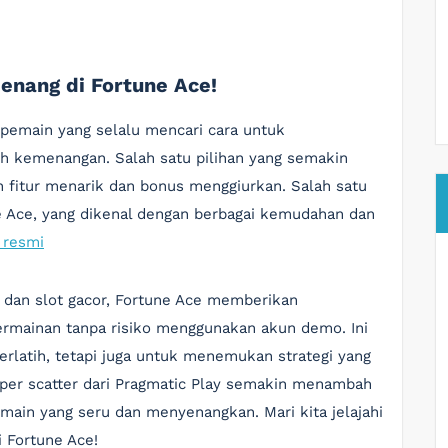
enang di Fortune Ace!
 pemain yang selalu mencari cara untuk
 kemenangan. Salah satu pilihan yang semakin
 fitur menarik dan bonus menggiurkan. Salah satu
une Ace, yang dikenal dengan berbagai kemudahan dan
 resmi
 dan slot gacor, Fortune Ace memberikan
rmainan tanpa risiko menggunakan akun demo. Ini
latih, tetapi juga untuk menemukan strategi yang
uper scatter dari Pragmatic Play semakin menambah
ain yang seru dan menyenangkan. Mari kita jelajahi
 Fortune Ace!