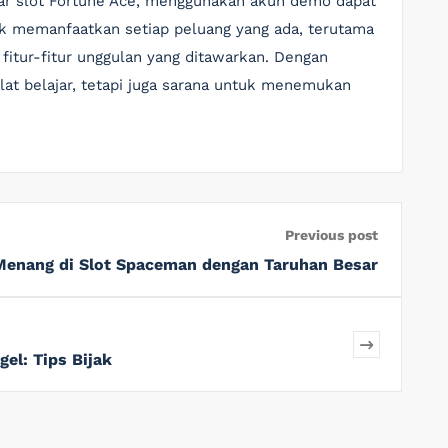
mar slot Fortune Ace, menggunakan akun demo dapat
 memanfaatkan setiap peluang yang ada, terutama
itur-fitur unggulan yang ditawarkan. Dengan
lat belajar, tetapi juga sarana untuk menemukan
Previous post
 Menang di Slot Spaceman dengan Taruhan Besar
el: Tips Bijak