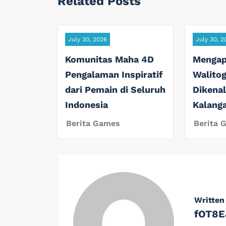
Related Posts
July 30, 2026
July 30, 2
Komunitas Maha 4D
Mengap
Pengalaman Inspiratif
Walito
dari Pemain di Seluruh
Dikenal
Indonesia
Kalang
Berita Games
Berita 
Written
fOT8E