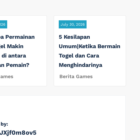
026
July 30, 2026
a Permainan
5 Kesilapan
gel Makin
Umum|Ketika Bermain
 di antara
Togel dan Cara
an Pemain?
Menghindarinya
Games
Berita Games
 by:
JXjf0m8ov5