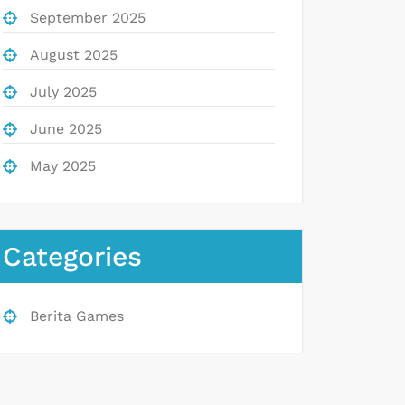
September 2025
August 2025
July 2025
June 2025
May 2025
Categories
Berita Games