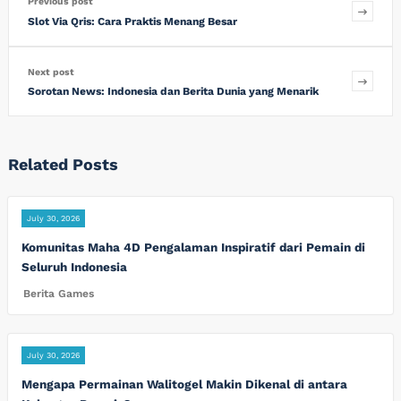
Previous post
Slot Via Qris: Cara Praktis Menang Besar
Next post
Sorotan News: Indonesia dan Berita Dunia yang Menarik
Related Posts
July 30, 2026
Komunitas Maha 4D Pengalaman Inspiratif dari Pemain di
Seluruh Indonesia
Berita Games
July 30, 2026
Mengapa Permainan Walitogel Makin Dikenal di antara