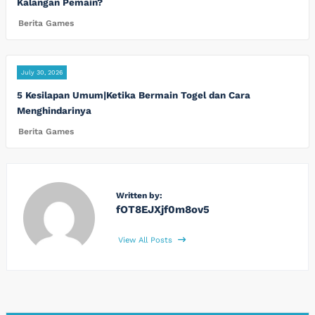
Kalangan Pemain?
Berita Games
July 30, 2026
5 Kesilapan Umum|Ketika Bermain Togel dan Cara
Menghindarinya
Berita Games
Written by:
fOT8EJXjf0m8ov5
View All Posts