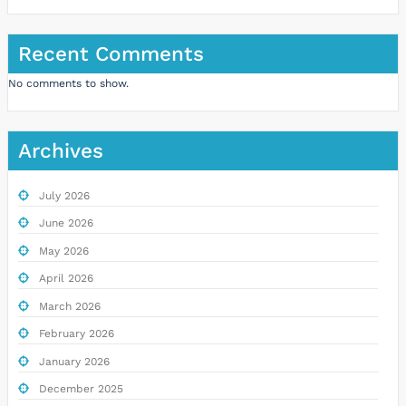
Recent Comments
No comments to show.
Archives
July 2026
June 2026
May 2026
April 2026
March 2026
February 2026
January 2026
December 2025