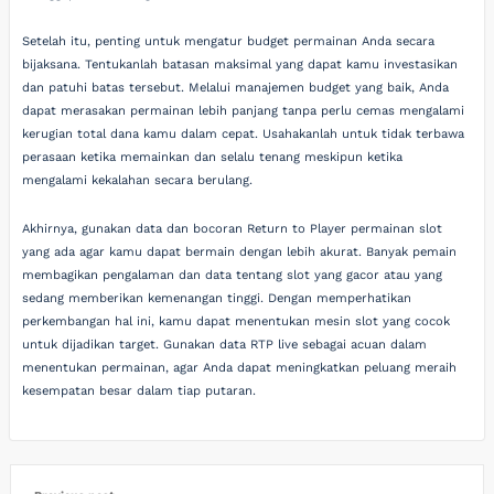
Setelah itu, penting untuk mengatur budget permainan Anda secara
bijaksana. Tentukanlah batasan maksimal yang dapat kamu investasikan
dan patuhi batas tersebut. Melalui manajemen budget yang baik, Anda
dapat merasakan permainan lebih panjang tanpa perlu cemas mengalami
kerugian total dana kamu dalam cepat. Usahakanlah untuk tidak terbawa
perasaan ketika memainkan dan selalu tenang meskipun ketika
mengalami kekalahan secara berulang.
Akhirnya, gunakan data dan bocoran Return to Player permainan slot
yang ada agar kamu dapat bermain dengan lebih akurat. Banyak pemain
membagikan pengalaman dan data tentang slot yang gacor atau yang
sedang memberikan kemenangan tinggi. Dengan memperhatikan
perkembangan hal ini, kamu dapat menentukan mesin slot yang cocok
untuk dijadikan target. Gunakan data RTP live sebagai acuan dalam
menentukan permainan, agar Anda dapat meningkatkan peluang meraih
kesempatan besar dalam tiap putaran.