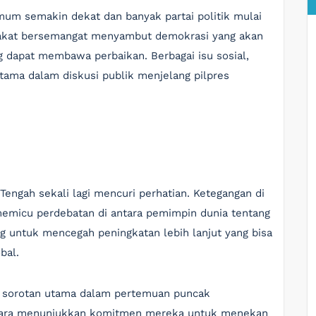
 umum semakin dekat dan banyak partai politik mulai
kat bersemangat menyambut demokrasi yang akan
 dapat membawa perbaikan. Berbagai isu sosial,
tama dalam diskusi publik menjelang pilpres
 Tengah sekali lagi mencuri perhatian. Ketegangan di
memicu perdebatan di antara pemimpin dunia tentang
g untuk mencegah peningkatan lebih lanjut yang bisa
bal.
di sorotan utama dalam pertemuan puncak
negara menunjukkan komitmen mereka untuk menekan