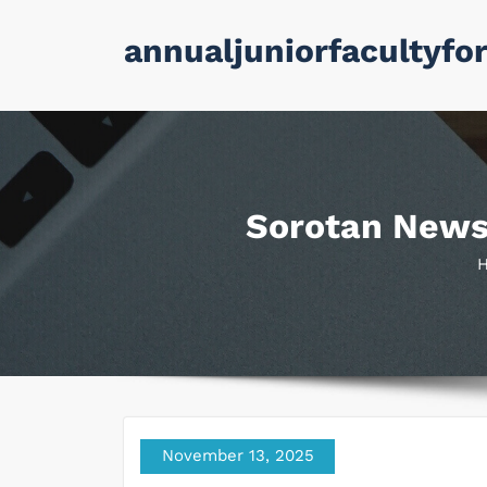
Skip
annualjuniorfacultyfo
to
content
Sorotan News:
November 13, 2025