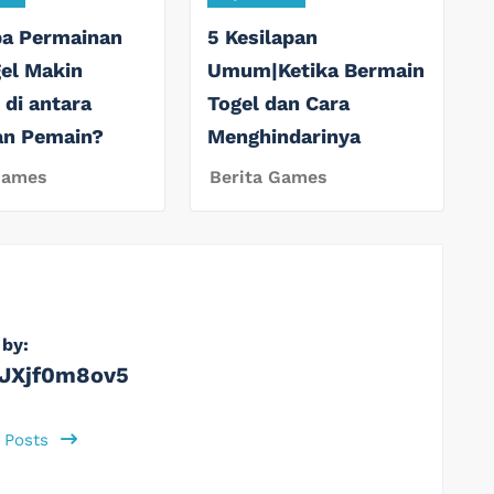
a Permainan
5 Kesilapan
gel Makin
Umum|Ketika Bermain
 di antara
Togel dan Cara
an Pemain?
Menghindarinya
Games
Berita Games
 by:
JXjf0m8ov5
l Posts