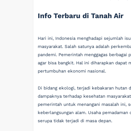
Info Terbaru di Tanah Air
Hari ini, Indonesia menghadapi sejumlah i
masyarakat. Salah satunya adalah perkemb
pandemi. Pemerintah menggagas berbagai 
agar bisa bangkit. Hal ini diharapkan dapa
pertumbuhan ekonomi nasional.
Di bidang ekologi, terjadi kebakaran hutan
dampaknya terhadap kesehatan masyarakat.
pemerintah untuk menangani masalah ini, s
keberlangsungan alam. Usaha pemadaman da
serupa tidak terjadi di masa depan.