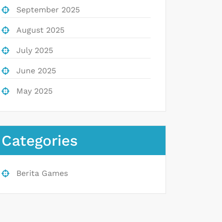
September 2025
August 2025
July 2025
June 2025
May 2025
Categories
Berita Games