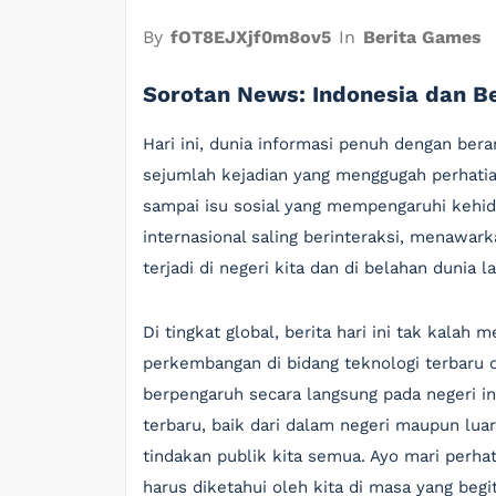
By
fOT8EJXjf0m8ov5
In
Berita Games
Sorotan News: Indonesia dan Be
Hari ini, dunia informasi penuh dengan ber
sejumlah kejadian yang menggugah perhatia
sampai isu sosial yang mempengaruhi kehid
internasional saling berinteraksi, menawar
terjadi di negeri kita dan di belahan dunia l
Di tingkat global, berita hari ini tak kalah
perkembangan di bidang teknologi terbaru da
berpengaruh secara langsung pada negeri ini
terbaru, baik dari dalam negeri maupun lu
tindakan publik kita semua. Ayo mari perh
harus diketahui oleh kita di masa yang begi