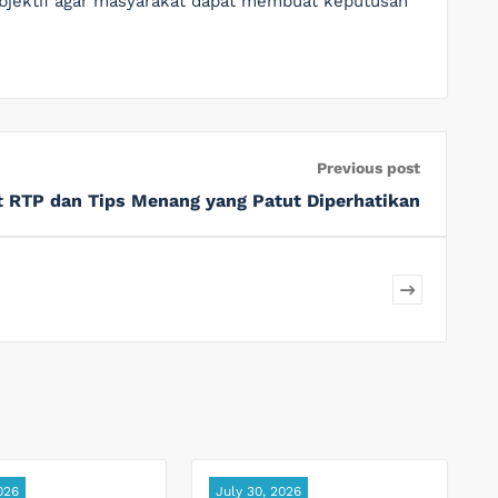
bjektif agar masyarakat dapat membuat keputusan
Previous post
t RTP dan Tips Menang yang Patut Diperhatikan
026
July 30, 2026