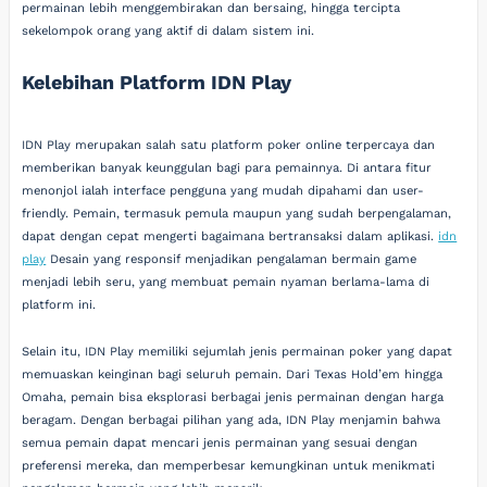
permainan lebih menggembirakan dan bersaing, hingga tercipta
sekelompok orang yang aktif di dalam sistem ini.
Kelebihan Platform IDN Play
IDN Play merupakan salah satu platform poker online terpercaya dan
memberikan banyak keunggulan bagi para pemainnya. Di antara fitur
menonjol ialah interface pengguna yang mudah dipahami dan user-
friendly. Pemain, termasuk pemula maupun yang sudah berpengalaman,
dapat dengan cepat mengerti bagaimana bertransaksi dalam aplikasi.
idn
play
Desain yang responsif menjadikan pengalaman bermain game
menjadi lebih seru, yang membuat pemain nyaman berlama-lama di
platform ini.
Selain itu, IDN Play memiliki sejumlah jenis permainan poker yang dapat
memuaskan keinginan bagi seluruh pemain. Dari Texas Hold’em hingga
Omaha, pemain bisa eksplorasi berbagai jenis permainan dengan harga
beragam. Dengan berbagai pilihan yang ada, IDN Play menjamin bahwa
semua pemain dapat mencari jenis permainan yang sesuai dengan
preferensi mereka, dan memperbesar kemungkinan untuk menikmati