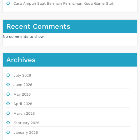
Cara Ampuh Saat Bermain Permainan Kuda Game Slot
Recent Comments
No comments to show.
Archives
July 2026
June 2026
May 2026
April 2026
March 2026
February 2026
January 2026