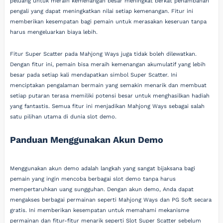
peluang untuk meraih kemenangan besar meningkat berkat penambahan
pengali yang dapat meningkatkan nilai setiap kemenangan. Fitur ini
memberikan kesempatan bagi pemain untuk merasakan keseruan tanpa
harus mengeluarkan biaya lebih.
Fitur Super Scatter pada Mahjong Ways juga tidak boleh dilewatkan.
Dengan fitur ini, pemain bisa meraih kemenangan akumulatif yang lebih
besar pada setiap kali mendapatkan simbol Super Scatter. Ini
menciptakan pengalaman bermain yang semakin menarik dan membuat
setiap putaran terasa memiliki potensi besar untuk menghasilkan hadiah
yang fantastis. Semua fitur ini menjadikan Mahjong Ways sebagai salah
satu pilihan utama di dunia slot demo.
Panduan Menggunakan Akun Demo
Menggunakan akun demo adalah langkah yang sangat bijaksana bagi
pemain yang ingin mencoba berbagai slot demo tanpa harus
mempertaruhkan uang sungguhan. Dengan akun demo, Anda dapat
mengakses berbagai permainan seperti Mahjong Ways dan PG Soft secara
gratis. Ini memberikan kesempatan untuk memahami mekanisme
permainan dan fitur-fitur menarik seperti Slot Super Scatter sebelum