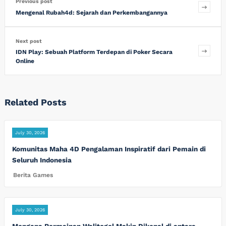
Previous post
Mengenal Rubah4d: Sejarah dan Perkembangannya
Next post
IDN Play: Sebuah Platform Terdepan di Poker Secara
Online
Related Posts
July 30, 2026
Komunitas Maha 4D Pengalaman Inspiratif dari Pemain di
Seluruh Indonesia
Berita Games
July 30, 2026