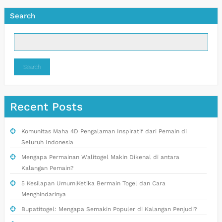
Search
Search
Recent Posts
Komunitas Maha 4D Pengalaman Inspiratif dari Pemain di
Seluruh Indonesia
Mengapa Permainan Walitogel Makin Dikenal di antara
Kalangan Pemain?
5 Kesilapan Umum|Ketika Bermain Togel dan Cara
Menghindarinya
Bupatitogel: Mengapa Semakin Populer di Kalangan Penjudi?