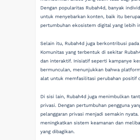
Dengan popularitas Rubah4d, banyak indivi
untuk menyebarkan konten, baik itu berupa 
pertumbuhan ekosistem digital yang lebih i
Selain itu, Rubah4d juga berkontribusi pada
Komunitas yang terbentuk di sekitar Rubah4
dan interaktif. Inisiatif seperti kampanye k
bermunculan, menunjukkan bahwa platform i
alat untuk memfasilitasi perubahan positif
Di sisi lain, Rubah4d juga menimbulkan tan
privasi. Dengan pertumbuhan pengguna yang
pelanggaran privasi menjadi semakin nyata
meningkatkan sistem keamanan dan melibat
yang dibagikan.