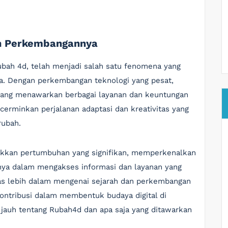
n Perkembangannya
ubah 4d, telah menjadi salah satu fenomena yang
ia. Dengan perkembangan teknologi yang pesat,
 yang menawarkan berbagai layanan dan keuntungan
rminkan perjalanan adaptasi dan kreativitas yang
rubah.
ukkan pertumbuhan yang signifikan, memperkenalkan
ya dalam mengakses informasi dan layanan yang
as lebih dalam mengenai sejarah dan perkembangan
kontribusi dalam membentuk budaya digital di
h jauh tentang Rubah4d dan apa saja yang ditawarkan