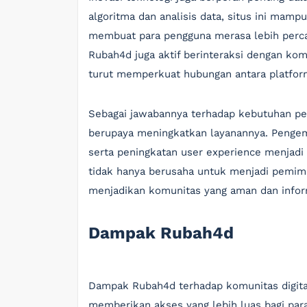
algoritma dan analisis data, situs ini mamp
membuat para pengguna merasa lebih percay
Rubah4d juga aktif berinteraksi dengan kom
turut memperkuat hubungan antara platfor
Sebagai jawabannya terhadap kebutuhan p
berupaya meningkatkan layanannya. Pengemb
serta peningkatan user experience menjadi
tidak hanya berusaha untuk menjadi pemimp
menjadikan komunitas yang aman dan infor
Dampak Rubah4d
Dampak Rubah4d terhadap komunitas digital 
memberikan akses yang lebih luas bagi para