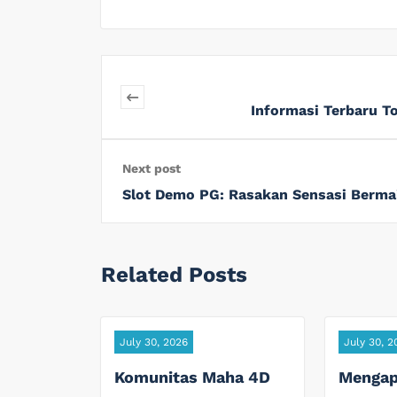
Informasi Terbaru To
Next post
Slot Demo PG: Rasakan Sensasi Bermai
Related Posts
July 30, 2026
July 30, 2
Komunitas Maha 4D
Mengap