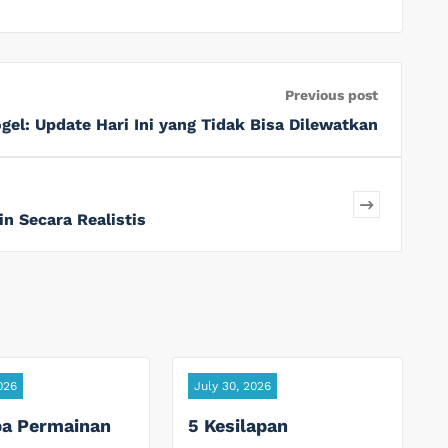
Previous post
gel: Update Hari Ini yang Tidak Bisa Dilewatkan
n Secara Realistis
026
July 30, 2026
a Permainan
5 Kesilapan