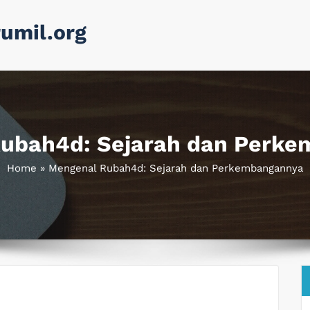
rumil.org
ubah4d: Sejarah dan Perk
Home
»
Mengenal Rubah4d: Sejarah dan Perkembangannya