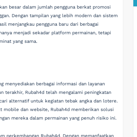
kan besar dalam jumlah pengguna berkat promosi
ggan. Dengan tampilan yang lebih modern dan sistem
sil menjangkau pengguna baru dari berbagai
hanya menjadi sekadar platform permainan, tetapi
minat yang sama.
ng menyediakan berbagai informasi dan layanan
un terakhir, Rubah4d telah mengalami peningkatan
ri alternatif untuk kegiatan tebak angka dan lotere.
t mobile dan website, Rubah4d memberikan solusi
gan mereka dalam permainan yang penuh risiko ini.
dalam perkembangan Rubah4d. Dengan memanfaatkan