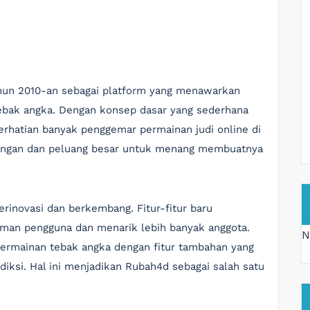
hun 2010-an sebagai platform yang menawarkan
tebak angka. Dengan konsep dasar yang sederhana
rhatian banyak penggemar permainan judi online di
nangan dan peluang besar untuk menang membuatnya
erinovasi dan berkembang. Fitur-fitur baru
man pengguna dan menarik lebih banyak anggota.
N
 permainan tebak angka dengan fitur tambahan yang
si. Hal ini menjadikan Rubah4d sebagai salah satu