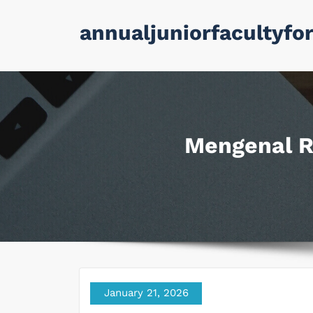
Skip
annualjuniorfacultyfo
to
content
Mengenal R
January 21, 2026