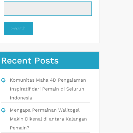
Search
Recent Posts
Komunitas Maha 4D Pengalaman
Inspiratif dari Pemain di Seluruh
Indonesia
Mengapa Permainan Walitogel
Makin Dikenal di antara Kalangan
Pemain?