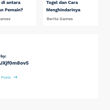
 di antara
Togel dan Cara
an Pemain?
Menghindarinya
Games
Berita Games
 by:
JXjf0m8ov5
l Posts