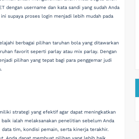
BET dengan username dan kata sandi yang sudah Anda
ini supaya proses login menjadi lebih mudah pada
elajahi berbagai pilihan taruhan bola yang ditawarkan
uhan favorit seperti parlay atau mix parlay. Dengan
adi pilihan yang tepat bagi para penggemar judi
.
iliki strategi yang efektif agar dapat meningkatkan
 baik ialah melaksanakan penelitian sebelum Anda
ata tim, kondisi pemain, serta kinerja terakhir.
t, Anda dapat membuat pilihan yang lebih baik