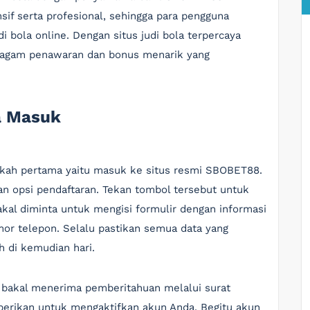
if serta profesional, sehingga para pengguna
 bola online. Dengan situs judi bola terpercaya
ragam penawaran dan bonus menarik yang
a Masuk
kah pertama yaitu masuk ke situs resmi SBOBET88.
 opsi pendaftaran. Tekan tombol tersebut untuk
kal diminta untuk mengisi formulir dengan informasi
mor telepon. Selalu pastikan semua data yang
 di kemudian hari.
a bakal menerima pemberitahuan melalui surat
iberikan untuk mengaktifkan akun Anda. Begitu akun