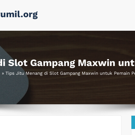
rumil.org
 di Slot Gampang Maxwin un
e
»
Tips Jitu Menang di Slot Gampang Maxwin untuk Pemain 