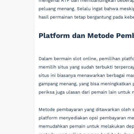
mengenai RTP dan membandingkan beberapa 
peluang menang. Selalu ingat bahwa meskip
hasil permainan tetap bergantung pada keb
Platform dan Metode Pem
Dalam bermain slot online, pemilihan platf
memilih situs yang sudah terbukti terpercay
situs ini biasanya menawarkan berbagai ma
gampang menang, yang bisa meningkatkan p
periksa juga ulasan dari pemain lain untuk 
Metode pembayaran yang ditawarkan oleh si
platform menyediakan opsi pembayaran mela
memudahkan pemain untuk melakukan deposi