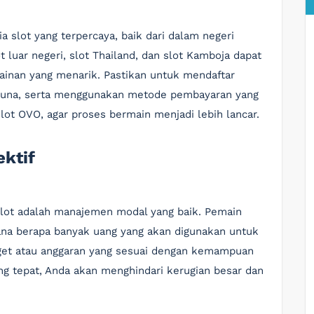
 slot yang terpercaya, baik dari dalam negeri
 luar negeri, slot Thailand, dan slot Kamboja dapat
inan yang menarik. Pastikan untuk mendaftar
erguna, serta menggunakan metode pembayaran yang
slot OVO, agar proses bermain menjadi lebih lancar.
ktif
slot adalah manajemen modal yang baik. Pemain
na berapa banyak uang yang akan digunakan untuk
get atau anggaran yang sesuai dengan kemampuan
ng tepat, Anda akan menghindari kerugian besar dan