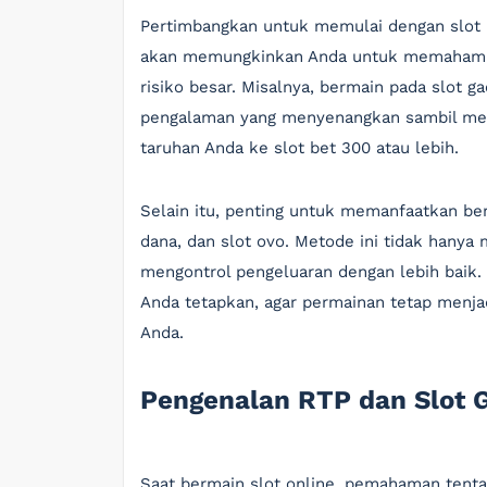
Pertimbangkan untuk memulai dengan slot bet
akan memungkinkan Anda untuk memahami
risiko besar. Misalnya, bermain pada slot 
pengalaman yang menyenangkan sambil me
taruhan Anda ke slot bet 300 atau lebih.
Selain itu, penting untuk memanfaatkan ber
dana, dan slot ovo. Metode ini tidak hany
mengontrol pengeluaran dengan lebih baik. 
Anda tetapkan, agar permainan tetap menja
Anda.
Pengenalan RTP dan Slot 
Saat bermain slot online, pemahaman tentan