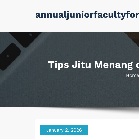
Skip
annualjuniorfacultyfo
to
content
Tips Jitu Menang
Hom
January 2, 2026