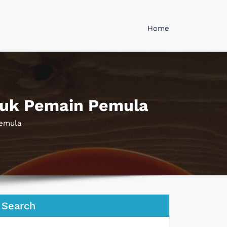
Home
tuk Pemain Pemula
Pemula
Search