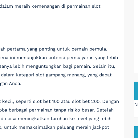
 dalam meraih kemenangan di permainan slot.
gkah pertama yang penting untuk pemain pemula.
arena ini menunjukkan potensi pembayaran yang lebih
asanya lebih menguntungkan bagi pemain. Selain itu,
k dalam kategori slot gampang menang, yang dapat
gan Anda.
kecil, seperti slot bet 100 atau slot bet 200. Dengan
N
oba berbagai permainan tanpa risiko besar. Setelah
da bisa meningkatkan taruhan ke level yang lebih
 400, untuk memaksimalkan peluang meraih jackpot