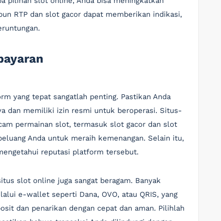
pilihan slot online, Anda bisa meningkatkan
un RTP dan slot gacor dapat memberikan indikasi,
eruntungan.
bayaran
orm yang tepat sangatlah penting. Pastikan Anda
a dan memiliki izin resmi untuk beroperasi. Situs-
cam permainan slot, termasuk slot gacor dan slot
eluang Anda untuk meraih kemenangan. Selain itu,
mengetahui reputasi platform tersebut.
tus slot online juga sangat beragam. Banyak
lui e-wallet seperti Dana, OVO, atau QRIS, yang
t dan penarikan dengan cepat dan aman. Pilihlah