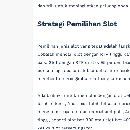
dan trik untuk meningkatkan peluang Anda
Strategi Pemilihan Slot
Pemilihan jenis slot yang tepat adalah lan
Cobalah mencari slot dengan RTP tinggi, k
baik. Slot dengan RTP di atas 95 persen bi
periksa juga apakah slot tersebut termasu
membantu meningkatkan peluang kemenan
Ada baiknya untuk memulai dengan slot bet 
taruhan kecil, Anda bisa lebih leluasa menc
merasa percaya diri dan memahami pola, An
tinggi, seperti slot bet 300 atau slot bet
ketika slot tersebut gacor.