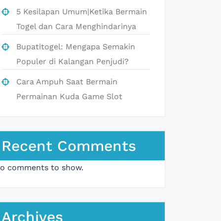
5 Kesilapan Umum|Ketika Bermain
Togel dan Cara Menghindarinya
Bupatitogel: Mengapa Semakin
Populer di Kalangan Penjudi?
Cara Ampuh Saat Bermain
Permainan Kuda Game Slot
Recent Comments
o comments to show.
Archives