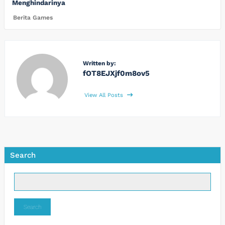
Menghindarinya
Berita Games
Written by:
fOT8EJXjf0m8ov5
View All Posts
Search
Search