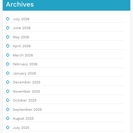
Archives
July 2026
June 2026
May 2026
April 2026
March 2026
February 2026
January 2026
December 2025
November 2025
October 2025
September 2025
August 2025
July 2025