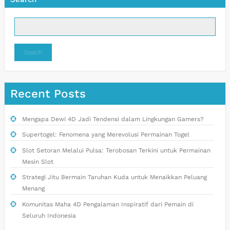
Search
Recent Posts
Mengapa Dewi 4D Jadi Tendensi dalam Lingkungan Gamers?
Supertogel: Fenomena yang Merevolusi Permainan Togel
Slot Setoran Melalui Pulsa: Terobosan Terkini untuk Permainan
Mesin Slot
Strategi Jitu Bermain Taruhan Kuda untuk Menaikkan Peluang
Menang
Komunitas Maha 4D Pengalaman Inspiratif dari Pemain di
Seluruh Indonesia