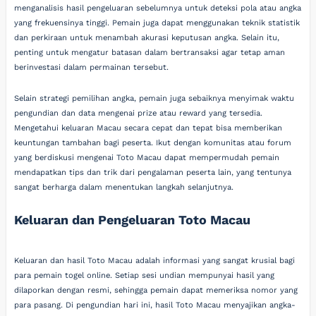
menganalisis hasil pengeluaran sebelumnya untuk deteksi pola atau angka
yang frekuensinya tinggi. Pemain juga dapat menggunakan teknik statistik
dan perkiraan untuk menambah akurasi keputusan angka. Selain itu,
penting untuk mengatur batasan dalam bertransaksi agar tetap aman
berinvestasi dalam permainan tersebut.
Selain strategi pemilihan angka, pemain juga sebaiknya menyimak waktu
pengundian dan data mengenai prize atau reward yang tersedia.
Mengetahui keluaran Macau secara cepat dan tepat bisa memberikan
keuntungan tambahan bagi peserta. Ikut dengan komunitas atau forum
yang berdiskusi mengenai Toto Macau dapat mempermudah pemain
mendapatkan tips dan trik dari pengalaman peserta lain, yang tentunya
sangat berharga dalam menentukan langkah selanjutnya.
Keluaran dan Pengeluaran Toto Macau
Keluaran dan hasil Toto Macau adalah informasi yang sangat krusial bagi
para pemain togel online. Setiap sesi undian mempunyai hasil yang
dilaporkan dengan resmi, sehingga pemain dapat memeriksa nomor yang
para pasang. Di pengundian hari ini, hasil Toto Macau menyajikan angka-