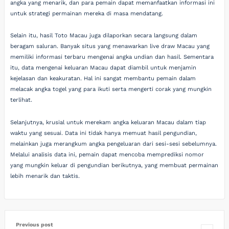
angka yang menarik, dan para pemain dapat memanfaatkan informasi ini
untuk strategi permainan mereka di masa mendatang.
Selain itu, hasil Toto Macau juga dilaporkan secara langsung dalam
beragam saluran. Banyak situs yang menawarkan live draw Macau yang
memiliki informasi terbaru mengenai angka undian dan hasil. Sementara
itu, data mengenai keluaran Macau dapat diambil untuk menjamin
kejelasan dan keakuratan. Hal ini sangat membantu pemain dalam
melacak angka togel yang para ikuti serta mengerti corak yang mungkin
terlihat.
Selanjutnya, krusial untuk merekam angka keluaran Macau dalam tiap
waktu yang sesuai. Data ini tidak hanya memuat hasil pengundian,
melainkan juga merangkum angka pengeluaran dari sesi-sesi sebelumnya.
Melalui analisis data ini, pemain dapat mencoba memprediksi nomor
yang mungkin keluar di pengundian berikutnya, yang membuat permainan
lebih menarik dan taktis.
Previous post