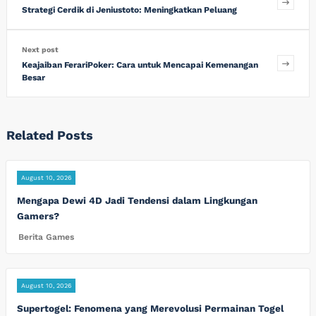
Strategi Cerdik di Jeniustoto: Meningkatkan Peluang
Next post
Keajaiban FerariPoker: Cara untuk Mencapai Kemenangan
Besar
Related Posts
August 10, 2026
Mengapa Dewi 4D Jadi Tendensi dalam Lingkungan
Gamers?
Berita Games
August 10, 2026
Supertogel: Fenomena yang Merevolusi Permainan Togel