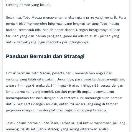
tentang nomor yang keluar.
Selain itu, Toto Macau menawarkan aneka ragam prize yang menarik. Para
pemain bisa memperoleh informasi yang lengkap tentang Toto macau
hadiah, termasuk nilai hadiah dapat dapat. Dengan beragamnya pilihan
taruhan yang dan hadiah yang ada, game ini adalah suatu pilihan yang
untuk banyak yang ingin mencoba peruntungannya.
Panduan Bermain dan Strategi
Untuk bermain Toto Macau, peserta perlu menentukan angka dari
rentang yang telah ditentukan. Umumnya, para peserta dapat mengambil
antara 4 hingga 6 angka dari 1 hingga 49 atau 1 hingga 55, sesuai dengan
jenis permainan yang diambil. Setelah memilih angka, peserta akan
menempatkan taruhan dengan nilai tertentu. Ini memungkinkan pemain
untuk ikut serta dengan mudah, entah itu secara langsung di tempat
perjudian maupun melalui platform togel online yang tersedia.
Taktik dalam bermain Toto Macau amat krusial untuk menambah peluang
menang. Salah satu jenis strategi yang sering diterapkan adalah