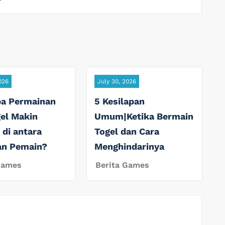
026
July 30, 2026
a Permainan
5 Kesilapan
gel Makin
Umum|Ketika Bermain
 di antara
Togel dan Cara
an Pemain?
Menghindarinya
Games
Berita Games