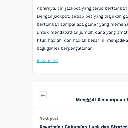
Akhirnya, ciri jackpot yang terus bertambah
Dengan jackpot, setiap bet yang diajukan g
bertambah sampai ada gamer yang memenang
untuk mendapatkan jumlah dana yang amat 
fitur, hadiah, dan hadiah besar ini menjadi
bagi gamer berpengalaman.
kawanslot
Menggali Kemampuan P
Next post
Kayutogel: Gabungan Luck dan Strateg