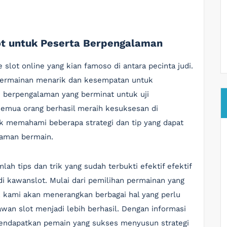
ot untuk Peserta Berpengalaman
slot online yang kian famoso di antara pecinta judi.
rmainan menarik dan kesempatan untuk
berpengalaman yang berminat untuk uji
k semua orang berhasil meraih kesuksesan di
uk memahami beberapa strategi dan tip yang dapat
aman bermain.
mlah tips dan trik yang sudah terbukti efektif efektif
i kawanslot. Mulai dari pemilihan permainan yang
 kami akan menerangkan berbagai hal yang perlu
wan slot menjadi lebih berhasil. Dengan informasi
mendapatkan pemain yang sukses menyusun strategi