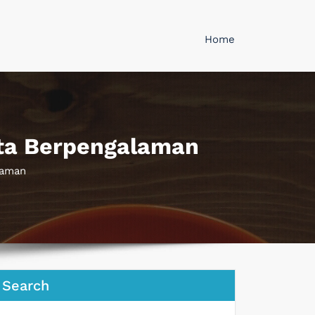
Home
rta Berpengalaman
laman
Search