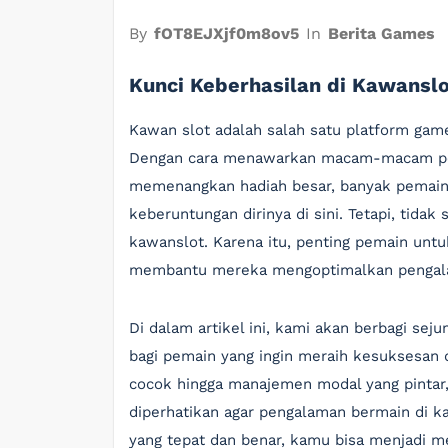
By
fOT8EJXjf0m8ov5
In
Berita Games
Kunci Keberhasilan di Kawansl
Kawan slot adalah salah satu platform game 
Dengan cara menawarkan macam-macam pe
memenangkan hadiah besar, banyak pemain 
keberuntungan dirinya di sini. Tetapi, tida
kawanslot. Karena itu, penting pemain unt
membantu mereka mengoptimalkan pengal
Di dalam artikel ini, kami akan berbagi seju
bagi pemain yang ingin meraih kesuksesan d
cocok hingga manajemen modal yang pintar,
diperhatikan agar pengalaman bermain di ka
yang tepat dan benar, kamu bisa menjadi 