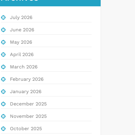
July 2026
June 2026
May 2026
April 2026
March 2026
February 2026
January 2026
December 2025
November 2025
October 2025