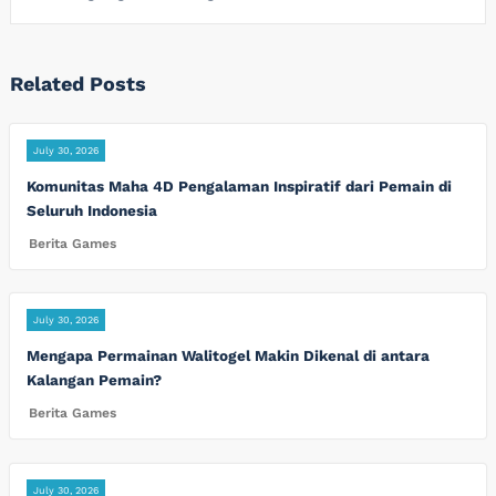
Related Posts
July 30, 2026
Komunitas Maha 4D Pengalaman Inspiratif dari Pemain di
Seluruh Indonesia
Berita Games
July 30, 2026
Mengapa Permainan Walitogel Makin Dikenal di antara
Kalangan Pemain?
Berita Games
July 30, 2026