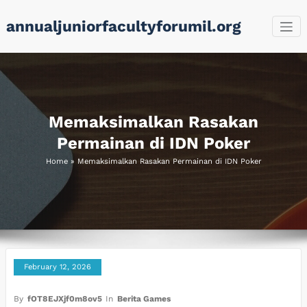
Skip
annualjuniorfacultyforumil.org
to
content
Memaksimalkan Rasakan
Permainan di IDN Poker
Home
»
Memaksimalkan Rasakan Permainan di IDN Poker
February 12, 2026
By
fOT8EJXjf0m8ov5
In
Berita Games