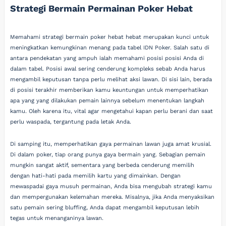
Strategi Bermain Permainan Poker Hebat
Memahami strategi bermain poker hebat hebat merupakan kunci untuk
meningkatkan kemungkinan menang pada tabel IDN Poker. Salah satu di
antara pendekatan yang ampuh ialah memahami posisi posisi Anda di
dalam tabel. Posisi awal sering cenderung kompleks sebab Anda harus
mengambil keputusan tanpa perlu melihat aksi lawan. Di sisi lain, berada
di posisi terakhir memberikan kamu keuntungan untuk memperhatikan
apa yang yang dilakukan pemain lainnya sebelum menentukan langkah
kamu. Oleh karena itu, vital agar mengetahui kapan perlu berani dan saat
perlu waspada, tergantung pada letak Anda.
Di samping itu, memperhatikan gaya permainan lawan juga amat krusial.
Di dalam poker, tiap orang punya gaya bermain yang. Sebagian pemain
mungkin sangat aktif, sementara yang berbeda cenderung memilih
dengan hati-hati pada memilih kartu yang dimainkan. Dengan
mewaspadai gaya musuh permainan, Anda bisa mengubah strategi kamu
dan mempergunakan kelemahan mereka. Misalnya, jika Anda menyaksikan
satu pemain sering bluffing, Anda dapat mengambil keputusan lebih
tegas untuk menanganinya lawan.