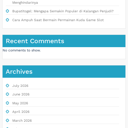
Menghindarinya
Bupatitogel: Mengapa Semakin Populer di Kalangan Penjudi?
Cara Ampuh Saat Bermain Permainan Kuda Game Slot
Recent Comments
No comments to show.
Archives
July 2026
June 2026
May 2026
April 2026
March 2026