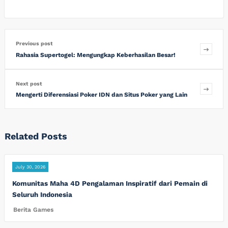
Previous post
Rahasia Supertogel: Mengungkap Keberhasilan Besar!
Next post
Mengerti Diferensiasi Poker IDN dan Situs Poker yang Lain
Related Posts
July 30, 2026
Komunitas Maha 4D Pengalaman Inspiratif dari Pemain di
Seluruh Indonesia
Berita Games