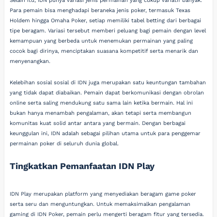
Selain itu, IDN punya variasi jenis permainan yang cukup variatif banyak.
Para pemain bisa menghadapi beraneka jenis poker, termasuk Texas
Holdem hingga Omaha Poker, setiap memiliki tabel betting dari berbagai
tipe beragam. Variasi tersebut memberi peluang bagi pemain dengan level
kemampuan yang berbeda untuk menemukan permainan yang paling
cocok bagi dirinya, menciptakan suasana kompetitif serta menarik dan
menyenangkan.
Kelebihan sosial sosial di IDN juga merupakan satu keuntungan tambahan
yang tidak dapat diabaikan. Pemain dapat berkomunikasi dengan obrolan
online serta saling mendukung satu sama lain ketika bermain. Hal ini
bukan hanya menambah pengalaman, akan tetapi serta membangun
komunitas kuat solid antar antara yang bermain. Dengan berbagai
keunggulan ini, IDN adalah sebagai pilihan utama untuk para penggemar
permainan poker di seluruh dunia global.
Tingkatkan Pemanfaatan IDN Play
IDN Play merupakan platform yang menyediakan beragam game poker
serta seru dan menguntungkan. Untuk memaksimalkan pengalaman
gaming di IDN Poker, pemain perlu mengerti beragam fitur yang tersedia.