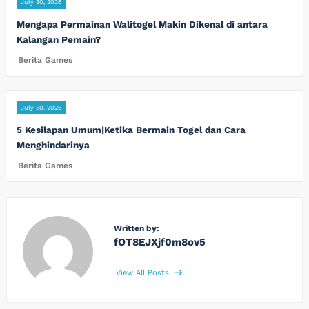
July 30, 2026
Mengapa Permainan Walitogel Makin Dikenal di antara
Kalangan Pemain?
Berita Games
July 30, 2026
5 Kesilapan Umum|Ketika Bermain Togel dan Cara
Menghindarinya
Berita Games
Written by:
fOT8EJXjf0m8ov5
View All Posts