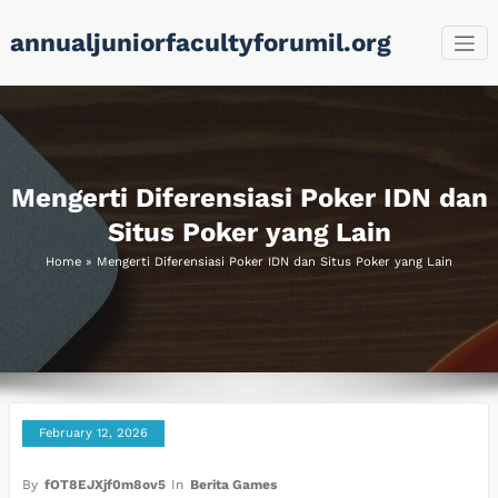
Skip
annualjuniorfacultyforumil.org
to
content
Mengerti Diferensiasi Poker IDN dan
Situs Poker yang Lain
Home
»
Mengerti Diferensiasi Poker IDN dan Situs Poker yang Lain
February 12, 2026
By
fOT8EJXjf0m8ov5
In
Berita Games