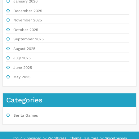
January 2026
December 2025
November 2025
October 2025
September 2025
August 2025
July 2025
June 2025
May 2025
Categories
Berita Games
Proudly powered by
WordPress
| Theme:
BusiCare
by
SpiceThemes