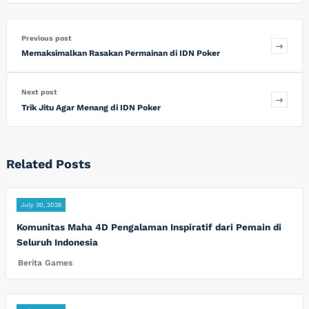
Previous post
Memaksimalkan Rasakan Permainan di IDN Poker
Next post
Trik Jitu Agar Menang di IDN Poker
Related Posts
July 30, 2026
Komunitas Maha 4D Pengalaman Inspiratif dari Pemain di
Seluruh Indonesia
Berita Games