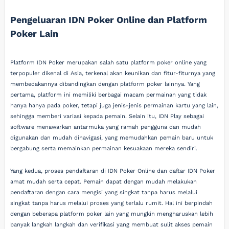
Pengeluaran IDN Poker Online dan Platform
Poker Lain
Platform IDN Poker merupakan salah satu platform poker online yang
terpopuler dikenal di Asia, terkenal akan keunikan dan fitur-fiturnya yang
membedakannya dibandingkan dengan platform poker lainnya. Yang
pertama, platform ini memiliki berbagai macam permainan yang tidak
hanya hanya pada poker, tetapi juga jenis-jenis permainan kartu yang lain,
sehingga memberi variasi kepada pemain. Selain itu, IDN Play sebagai
software menawarkan antarmuka yang ramah pengguna dan mudah
digunakan dan mudah dinavigasi, yang memudahkan pemain baru untuk
bergabung serta memainkan permainan kesuakaan mereka sendiri.
Yang kedua, proses pendaftaran di IDN Poker Online dan daftar IDN Poker
amat mudah serta cepat. Pemain dapat dengan mudah melakukan
pendaftaran dengan cara mengisi yang singkat tanpa harus melalui
singkat tanpa harus melalui proses yang terlalu rumit. Hal ini berpindah
dengan beberapa platform poker lain yang mungkin mengharuskan lebih
banyak langkah langkah dan verifikasi yang membuat sulit akses pemain