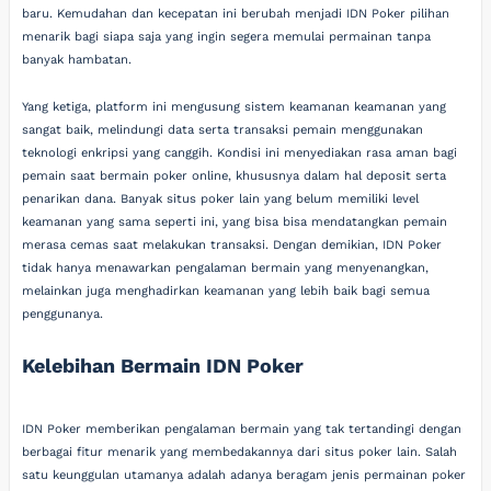
baru. Kemudahan dan kecepatan ini berubah menjadi IDN Poker pilihan
menarik bagi siapa saja yang ingin segera memulai permainan tanpa
banyak hambatan.
Yang ketiga, platform ini mengusung sistem keamanan keamanan yang
sangat baik, melindungi data serta transaksi pemain menggunakan
teknologi enkripsi yang canggih. Kondisi ini menyediakan rasa aman bagi
pemain saat bermain poker online, khususnya dalam hal deposit serta
penarikan dana. Banyak situs poker lain yang belum memiliki level
keamanan yang sama seperti ini, yang bisa bisa mendatangkan pemain
merasa cemas saat melakukan transaksi. Dengan demikian, IDN Poker
tidak hanya menawarkan pengalaman bermain yang menyenangkan,
melainkan juga menghadirkan keamanan yang lebih baik bagi semua
penggunanya.
Kelebihan Bermain IDN Poker
IDN Poker memberikan pengalaman bermain yang tak tertandingi dengan
berbagai fitur menarik yang membedakannya dari situs poker lain. Salah
satu keunggulan utamanya adalah adanya beragam jenis permainan poker