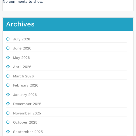
No comments to show.
Archives
July 2026
June 2026
May 2026
April 2026
March 2026
February 2026
January 2026
December 2025
November 2025
October 2025
September 2025