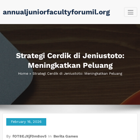
Skip
annualjuniorfacultyforumil.org
to
content
Strategi Cerdik di Jeniustoto:
Meningkatkan Peluang
Home
»
Strategi Cerdik di Jeniustoto: Meningkatkan Peluang
February 16, 2026
By
fOT8EJXjf0m8ov5
In
Berita Games