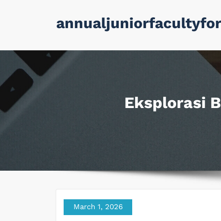
Skip
annualjuniorfacultyfo
to
content
Eksplorasi 
March 1, 2026