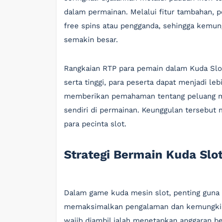
dalam permainan. Melalui fitur tambahan,
free spins atau pengganda, sehingga kemu
semakin besar.
Rangkaian RTP para pemain dalam Kuda Sl
serta tinggi, para peserta dapat menjadi l
memberikan pemahaman tentang peluang me
sendiri di permainan. Keunggulan tersebut 
para pecinta slot.
Strategi Bermain Kuda Slo
Dalam game kuda mesin slot, penting guna
memaksimalkan pengalaman dan kemungkina
wajib diambil ialah menetapkan anggaran ber