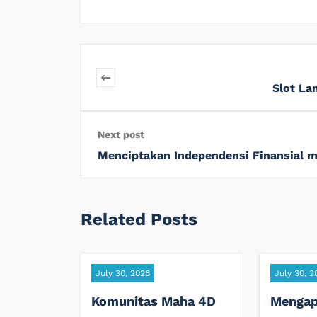
Slot La
Next post
Menciptakan Independensi Finansial m
Related Posts
July 30, 2026
July 30, 2
Komunitas Maha 4D
Mengap