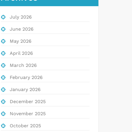
July 2026
June 2026
May 2026
April 2026
March 2026
February 2026
January 2026
December 2025
November 2025
October 2025