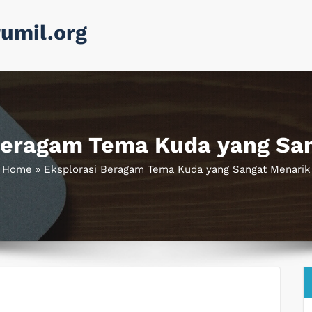
rumil.org
Beragam Tema Kuda yang Sa
Home
»
Eksplorasi Beragam Tema Kuda yang Sangat Menarik