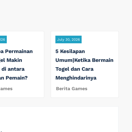
026
July 30, 2026
a Permainan
5 Kesilapan
gel Makin
Umum|Ketika Bermain
 di antara
Togel dan Cara
an Pemain?
Menghindarinya
Games
Berita Games