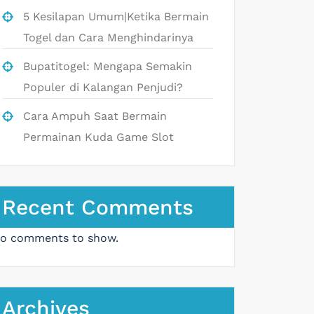
5 Kesilapan Umum|Ketika Bermain
Togel dan Cara Menghindarinya
Bupatitogel: Mengapa Semakin
Populer di Kalangan Penjudi?
Cara Ampuh Saat Bermain
Permainan Kuda Game Slot
Recent Comments
o comments to show.
Archives