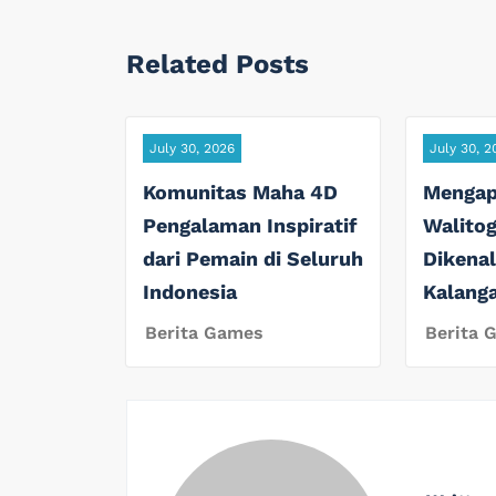
Related Posts
July 30, 2026
July 30, 2
Komunitas Maha 4D
Mengap
Pengalaman Inspiratif
Walito
dari Pemain di Seluruh
Dikenal
Indonesia
Kalang
Berita Games
Berita 