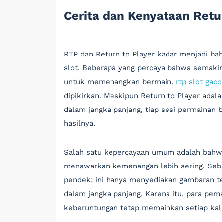
Cerita dan Kenyataan Retu
RTP dan Return to Player kadar menjadi bah
slot. Beberapa yang percaya bahwa semaki
untuk memenangkan bermain.
rtp slot gacor
dipikirkan. Meskipun Return to Player adala
dalam jangka panjang, tiap sesi permainan 
hasilnya.
Salah satu kepercayaan umum adalah bahwa 
menawarkan kemenangan lebih sering. Sebal
pendek; ini hanya menyediakan gambaran t
dalam jangka panjang. Karena itu, para pe
keberuntungan tetap memainkan setiap kali