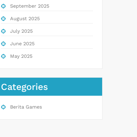
September 2025
August 2025
July 2025
June 2025
May 2025
Categories
Berita Games