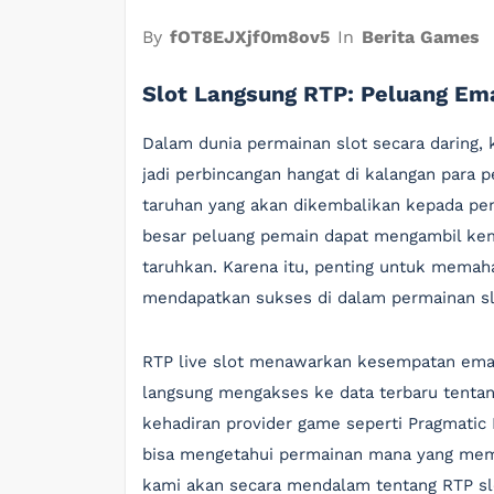
By
fOT8EJXjf0m8ov5
In
Berita Games
Slot Langsung RTP: Peluang Em
Dalam dunia permainan slot secara daring, k
jadi perbincangan hangat di kalangan para p
taruhan yang akan dikembalikan kepada pema
besar peluang pemain dapat mengambil kemb
taruhkan. Karena itu, penting untuk memaha
mendapatkan sukses di dalam permainan sl
RTP live slot menawarkan kesempatan emas
langsung mengakses ke data terbaru tentang
kehadiran provider game seperti Pragmatic 
bisa mengetahui permainan mana yang memili
kami akan secara mendalam tentang RTP slo