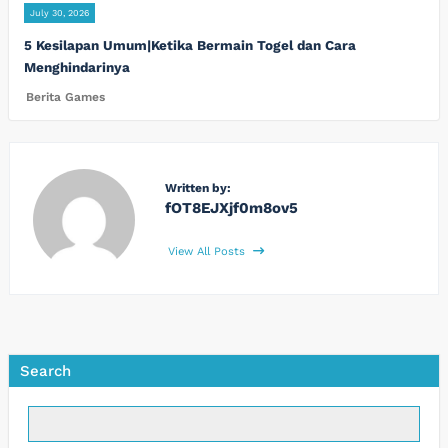
July 30, 2026
5 Kesilapan Umum|Ketika Bermain Togel dan Cara
Menghindarinya
Berita Games
Written by:
fOT8EJXjf0m8ov5
View All Posts
Search