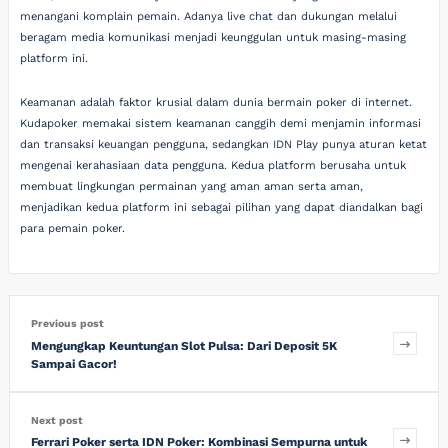
menangani komplain pemain. Adanya live chat dan dukungan melalui
beragam media komunikasi menjadi keunggulan untuk masing-masing
platform ini.
Keamanan adalah faktor krusial dalam dunia bermain poker di internet.
Kudapoker memakai sistem keamanan canggih demi menjamin informasi
dan transaksi keuangan pengguna, sedangkan IDN Play punya aturan ketat
mengenai kerahasiaan data pengguna. Kedua platform berusaha untuk
membuat lingkungan permainan yang aman aman serta aman,
menjadikan kedua platform ini sebagai pilihan yang dapat diandalkan bagi
para pemain poker.
Previous post
Mengungkap Keuntungan Slot Pulsa: Dari Deposit 5K
Sampai Gacor!
Next post
Ferrari Poker serta IDN Poker: Kombinasi Sempurna untuk