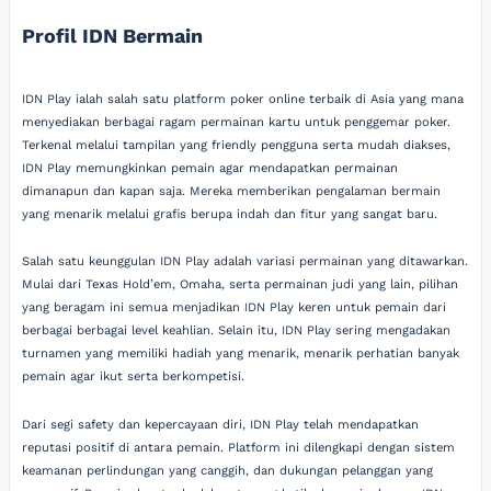
Profil IDN Bermain
IDN Play ialah salah satu platform poker online terbaik di Asia yang mana
menyediakan berbagai ragam permainan kartu untuk penggemar poker.
Terkenal melalui tampilan yang friendly pengguna serta mudah diakses,
IDN Play memungkinkan pemain agar mendapatkan permainan
dimanapun dan kapan saja. Mereka memberikan pengalaman bermain
yang menarik melalui grafis berupa indah dan fitur yang sangat baru.
Salah satu keunggulan IDN Play adalah variasi permainan yang ditawarkan.
Mulai dari Texas Hold’em, Omaha, serta permainan judi yang lain, pilihan
yang beragam ini semua menjadikan IDN Play keren untuk pemain dari
berbagai berbagai level keahlian. Selain itu, IDN Play sering mengadakan
turnamen yang memiliki hadiah yang menarik, menarik perhatian banyak
pemain agar ikut serta berkompetisi.
Dari segi safety dan kepercayaan diri, IDN Play telah mendapatkan
reputasi positif di antara pemain. Platform ini dilengkapi dengan sistem
keamanan perlindungan yang canggih, dan dukungan pelanggan yang