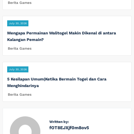
Berita Games
July 30, 2026
Mengapa Permainan Walitogel Makin Dikenal di antara
Kalangan Pemain?
Berita Games
July 30, 2026
5 Kesilapan Umum|Ketika Bermain Togel dan Cara
Menghindarinya
Berita Games
Written by:
fOT8EJXjf0m8ov5