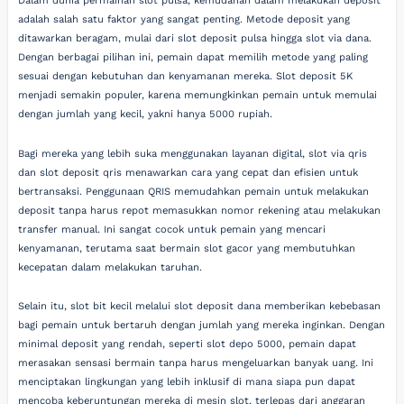
Dalam dunia permainan slot pulsa, kemudahan dalam melakukan deposit
adalah salah satu faktor yang sangat penting. Metode deposit yang
ditawarkan beragam, mulai dari slot deposit pulsa hingga slot via dana.
Dengan berbagai pilihan ini, pemain dapat memilih metode yang paling
sesuai dengan kebutuhan dan kenyamanan mereka. Slot deposit 5K
menjadi semakin populer, karena memungkinkan pemain untuk memulai
dengan jumlah yang kecil, yakni hanya 5000 rupiah.
Bagi mereka yang lebih suka menggunakan layanan digital, slot via qris
dan slot deposit qris menawarkan cara yang cepat dan efisien untuk
bertransaksi. Penggunaan QRIS memudahkan pemain untuk melakukan
deposit tanpa harus repot memasukkan nomor rekening atau melakukan
transfer manual. Ini sangat cocok untuk pemain yang mencari
kenyamanan, terutama saat bermain slot gacor yang membutuhkan
kecepatan dalam melakukan taruhan.
Selain itu, slot bit kecil melalui slot deposit dana memberikan kebebasan
bagi pemain untuk bertaruh dengan jumlah yang mereka inginkan. Dengan
minimal deposit yang rendah, seperti slot depo 5000, pemain dapat
merasakan sensasi bermain tanpa harus mengeluarkan banyak uang. Ini
menciptakan lingkungan yang lebih inklusif di mana siapa pun dapat
mencoba keberuntungan mereka di mesin slot, terlepas dari anggaran