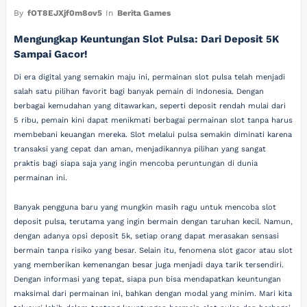
By
fOT8EJXjf0m8ov5
In
Berita Games
Mengungkap Keuntungan Slot Pulsa: Dari Deposit 5K
Sampai Gacor!
Di era digital yang semakin maju ini, permainan slot pulsa telah menjadi
salah satu pilihan favorit bagi banyak pemain di Indonesia. Dengan
berbagai kemudahan yang ditawarkan, seperti deposit rendah mulai dari
5 ribu, pemain kini dapat menikmati berbagai permainan slot tanpa harus
membebani keuangan mereka. Slot melalui pulsa semakin diminati karena
transaksi yang cepat dan aman, menjadikannya pilihan yang sangat
praktis bagi siapa saja yang ingin mencoba peruntungan di dunia
permainan ini.
Banyak pengguna baru yang mungkin masih ragu untuk mencoba slot
deposit pulsa, terutama yang ingin bermain dengan taruhan kecil. Namun,
dengan adanya opsi deposit 5k, setiap orang dapat merasakan sensasi
bermain tanpa risiko yang besar. Selain itu, fenomena slot gacor atau slot
yang memberikan kemenangan besar juga menjadi daya tarik tersendiri.
Dengan informasi yang tepat, siapa pun bisa mendapatkan keuntungan
maksimal dari permainan ini, bahkan dengan modal yang minim. Mari kita